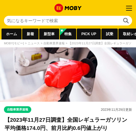
ホーム
新着
新型車
特集
PICK UP
試乗
取材レ
MOBY[モビー]
>
ニュース
>
自動車業界速報
>
【2023年11月27日調査】全国レギュラーガソリン
自動車業界速報
2023年11月29日
更新
【2023年11月27日調査】全国レギュラーガソリン
平均価格174.0円、前月比約0.6円値上がり