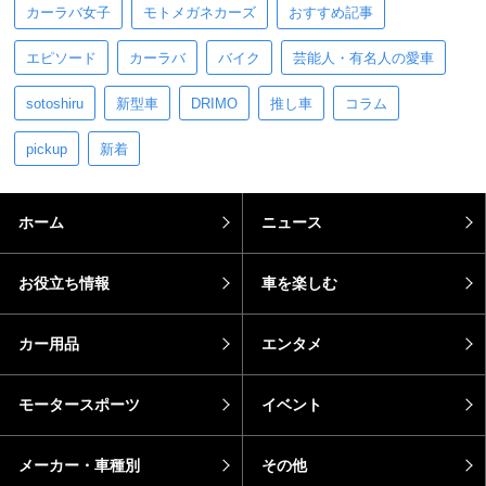
カーラバ女子
モトメガネカーズ
おすすめ記事
エピソード
カーラバ
バイク
芸能人・有名人の愛車
sotoshiru
新型車
DRIMO
推し車
コラム
pickup
新着
ホーム
ニュース
お役立ち情報
車を楽しむ
カー用品
エンタメ
モータースポーツ
イベント
メーカー・車種別
その他