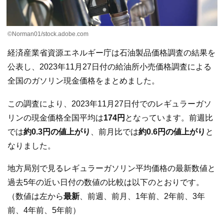
©Norman01/stock.adobe.com
経済産業省資源エネルギー庁は石油製品価格調査の結果を
公表し、2023年11月27日付の給油所小売価格調査による
全国のガソリン現金価格をまとめました。
この調査により、2023年11月27日付でのレギュラーガソ
リンの現金価格全国平均は
174円
となっています。前週比
では
約0.3円の値上がり
、前月比では
約0.6円の値上がり
と
なりました。
地方局別で見るレギュラーガソリン平均価格の最新数値と
過去5年の近い日付の数値の比較は以下のとおりです。
（数値は左から
最新
、前週、前月、1年前、2年前、3年
前、4年前、5年前）