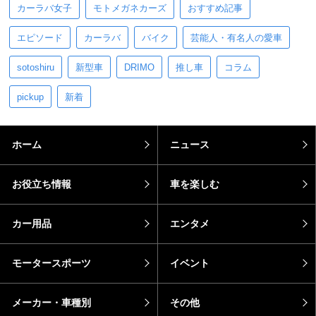
カーラバ女子
モトメガネカーズ
おすすめ記事
エピソード
カーラバ
バイク
芸能人・有名人の愛車
sotoshiru
新型車
DRIMO
推し車
コラム
pickup
新着
ホーム
ニュース
お役立ち情報
車を楽しむ
カー用品
エンタメ
モータースポーツ
イベント
メーカー・車種別
その他