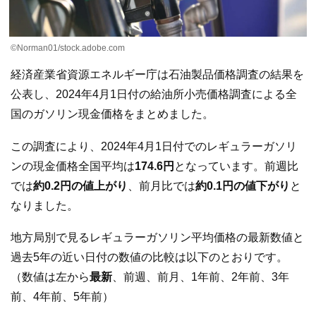
©Norman01/stock.adobe.com
経済産業省資源エネルギー庁は石油製品価格調査の結果を
公表し、2024年4月1日付の給油所小売価格調査による全
国のガソリン現金価格をまとめました。
この調査により、2024年4月1日付でのレギュラーガソリ
ンの現金価格全国平均は
174.6円
となっています。前週比
では
約0.2円の値上がり
、前月比では
約0.1円の値下がり
と
なりました。
地方局別で見るレギュラーガソリン平均価格の最新数値と
過去5年の近い日付の数値の比較は以下のとおりです。
（数値は左から
最新
、前週、前月、1年前、2年前、3年
前、4年前、5年前）