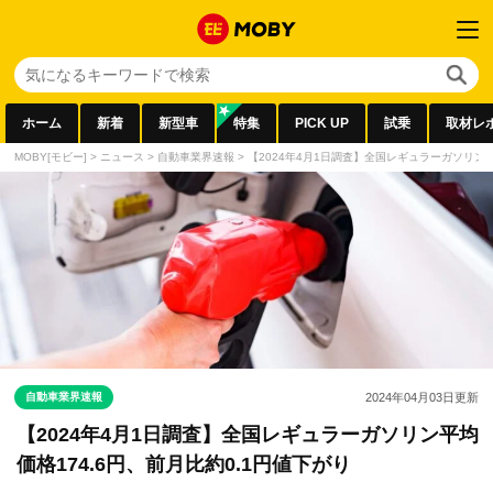
ホーム
新着
新型車
特集
PICK UP
試乗
取材レ
MOBY[モビー]
>
ニュース
>
自動車業界速報
>
【2024年4月1日調査】全国レギュラーガソリン平
自動車業界速報
2024年04月03日
更新
【2024年4月1日調査】全国レギュラーガソリン平均
価格174.6円、前月比約0.1円値下がり