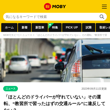
ホーム
新着
新型車
特集
PICK UP
試乗
取材レ
MOBY[モビー]
>
ニュース
>
「ほとんどのドライバーが守れていない」その運転、“教習所で習っ
ニュース
2023年09月11日
更新
「ほとんどのドライバーが守れていない」その運
転、“教習所で習ったはずの交通ルール”に違反して