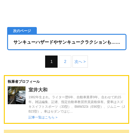
サンキューハザードやサンキュークラクションも……
1
2
次へ >
執筆者プロフィール
室井大和
1982年生まれ。ライター歴6年、自動車業界9年。合わせて約15
年。雑誌編集、記者、指定自動車教習所員資格保有。愛車はスズ
キスイフトスポーツ（33型）、BMW323i（E90型）、ジムニー（J
B23型）。車はセダンではじ...
記事一覧はこちら >