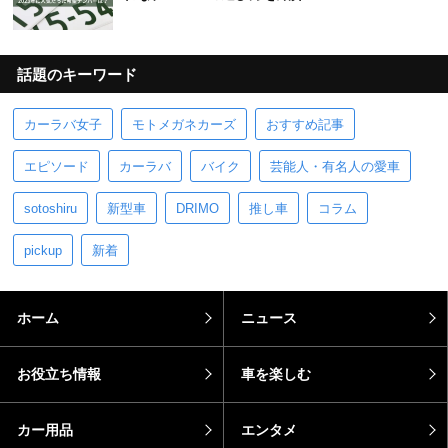
話題のキーワード
カーラバ女子
モトメガネカーズ
おすすめ記事
エピソード
カーラバ
バイク
芸能人・有名人の愛車
sotoshiru
新型車
DRIMO
推し車
コラム
pickup
新着
ホーム
ニュース
お役立ち情報
車を楽しむ
カー用品
エンタメ