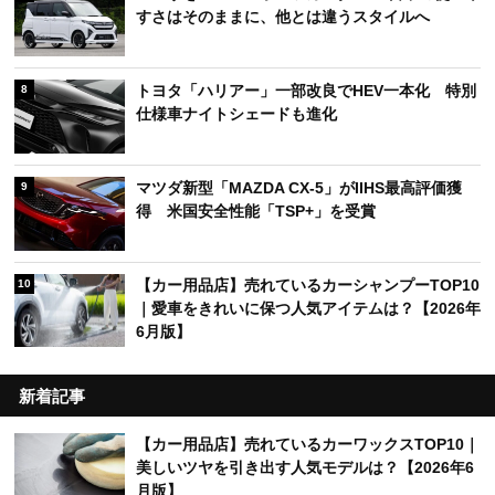
すさはそのままに、他とは違うスタイルへ
トヨタ「ハリアー」一部改良でHEV一本化 特別
8
仕様車ナイトシェードも進化
マツダ新型「MAZDA CX-5」がIIHS最高評価獲
9
得 米国安全性能「TSP+」を受賞
【カー用品店】売れているカーシャンプーTOP10
10
｜愛車をきれいに保つ人気アイテムは？【2026年
6月版】
新着記事
【カー用品店】売れているカーワックスTOP10｜
美しいツヤを引き出す人気モデルは？【2026年6
月版】