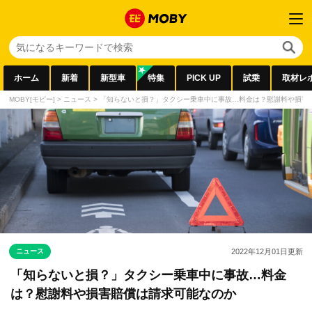
ホーム
新着
新型車
特集
PICK UP
試乗
取材レ
MOBY[モビー]
>
ニュース
>
「知らないと損？」タクシー乗車中に事故…料金は？慰謝料や損害
ニュース
2022年12月01日
更新
「知らないと損？」タクシー乗車中に事故…料金
は？慰謝料や損害賠償は請求可能なのか