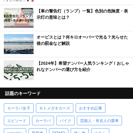
【車の警告灯（ランプ）一覧】色別の危険度・表
示灯の意味とは？
オービスとは？何キロオーバーで光る？光らせた
後の罰金など解説
【2024年】希望ナンバー人気ランキング！おしゃ
れなナンバーの選び方を紹介
話題のキーワード
カーラバ女子
モトメガネカーズ
おすすめ記事
エピソード
カーラバ
バイク
芸能人・有名人の愛車