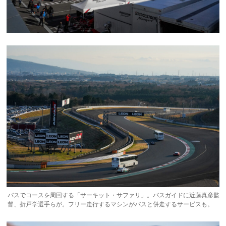
バスでコースを周回する「サーキット・サファリ」。バスガイドに近藤真彦監
督、折戸学選手らが。フリー走行するマシンがバスと併走するサービスも。