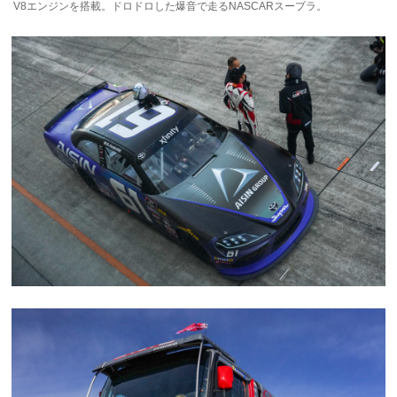
V8エンジンを搭載。ドロドロした爆音で走るNASCARスープラ。