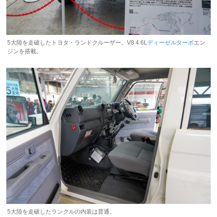
5大陸を走破したトヨタ・ランドクルーザー。V8 4.6L
ディーゼル
ターボ
エン
ジンを搭載。
5大陸を走破したランクルの内装は普通。