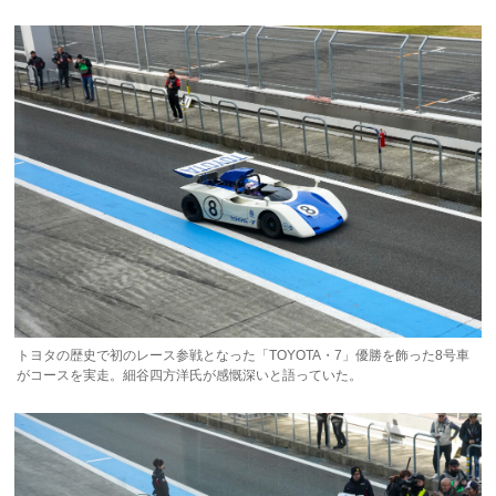
トヨタの歴史で初のレース参戦となった「TOYOTA・7」優勝を飾った8号車
がコースを実走。細谷四方洋氏が感慨深いと語っていた。