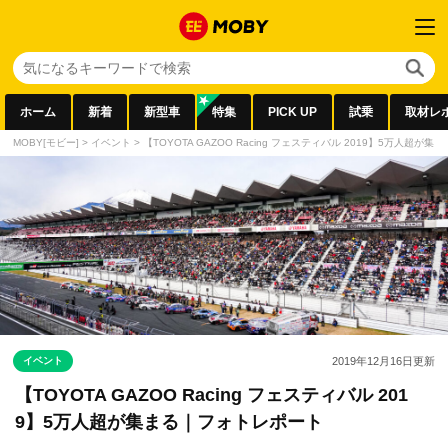
ホーム
新着
新型車
特集
PICK UP
試乗
取材レ
MOBY[モビー]
>
イベント
>
【TOYOTA GAZOO Racing フェスティバル 2019】5万人超が
イベント
2019年12月16日
更新
【TOYOTA GAZOO Racing フェスティバル 201
9】5万人超が集まる｜フォトレポート