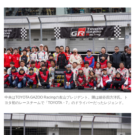
中央はTOYOTA GAZOO Racingの友山プレジデント。隣は細谷四方洋氏。ト
ヨタ初のレースチームで「TOYOTA・7」のドライバーだったレジェンド。