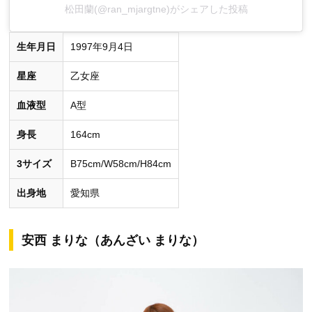
松田蘭(@ran_mjargtne)がシェアした投稿
生年月日
1997年9月4日
星座
乙女座
血液型
A型
身長
164cm
3サイズ
B75cm/W58cm/H84cm
出身地
愛知県
安西 まりな（あんざい まりな）