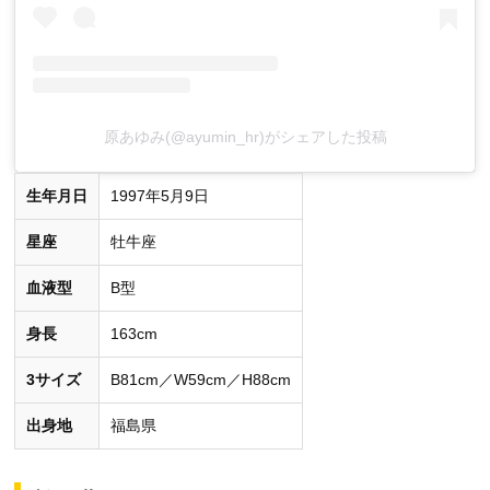
原あゆみ(@ayumin_hr)がシェアした投稿
生年月日
1997年5月9日
星座
牡牛座
血液型
B型
身長
163cm
3サイズ
B81cm／W59cm／H88cm
出身地
福島県