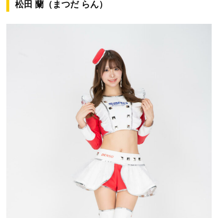
松田 蘭（まつだ らん）