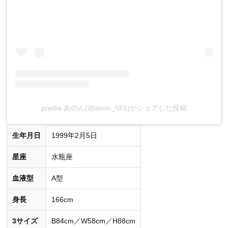
predia あのん(@anon_551)がシェアした投稿
生年月日
1999年2月5日
星座
水瓶座
血液型
A型
身長
166cm
3サイズ
B84cm／W58cm／H88cm