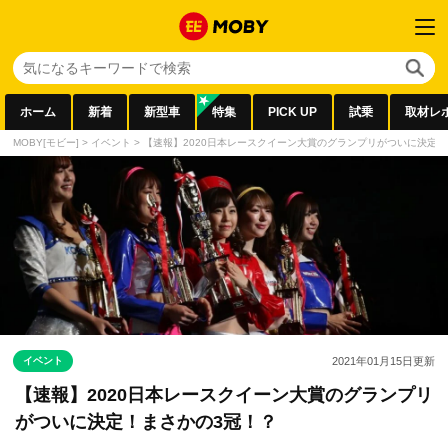
ホーム
新着
新型車
特集
PICK UP
試乗
取材レ
MOBY[モビー]
>
イベント
>
【速報】2020日本レースクイーン大賞のグランプリがついに決定！
イベント
2021年01月15日
更新
【速報】2020日本レースクイーン大賞のグランプリ
がついに決定！まさかの3冠！？