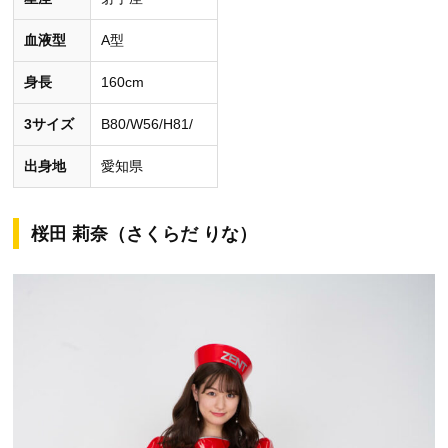
血液型
A型
身長
160cm
3サイズ
B80/W56/H81/
出身地
愛知県
桜田 莉奈（さくらだ りな）