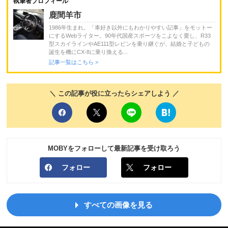
執筆者プロフィール
鹿間羊市
1986年生まれ。「車好き以外にもわかりやすい記事」をモットー
にするWebライター。90年代国産スポーツをこよなく愛し、R33
型スカイラインやAE111型レビンを乗り継ぐが、結婚と子どもの
誕生を機にCX-8に乗り換える...
記事一覧はこちら >
＼ この記事が役に立ったらシェアしよう ／
MOBYをフォローして最新記事を受け取ろう
フォロー
フォロー
すべての画像を見る