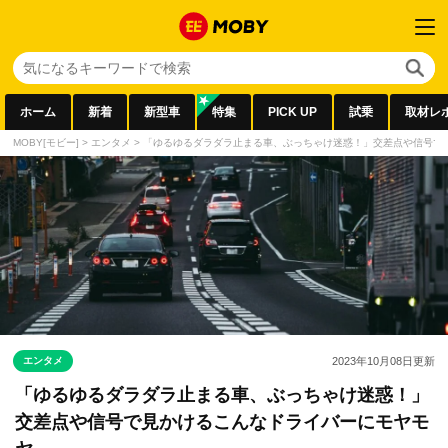
ホーム
新着
新型車
特集
PICK UP
試乗
取材レ
MOBY[モビー]
>
エンタメ
>
「ゆるゆるダラダラ止まる車、ぶっちゃけ迷惑！」交差点や信号で
エンタメ
2023年10月08日
更新
「ゆるゆるダラダラ止まる車、ぶっちゃけ迷惑！」
交差点や信号で見かけるこんなドライバーにモヤモ