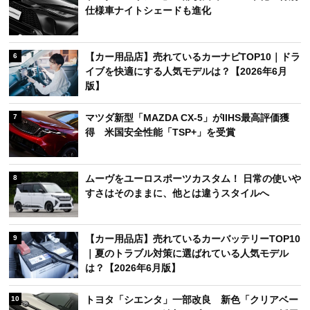
仕様車ナイトシェードも進化
【カー用品店】売れているカーナビTOP10｜ドラ
6
イブを快適にする人気モデルは？【2026年6月
版】
マツダ新型「MAZDA CX-5」がIIHS最高評価獲
7
得 米国安全性能「TSP+」を受賞
ムーヴをユーロスポーツカスタム！ 日常の使いや
8
すさはそのままに、他とは違うスタイルへ
【カー用品店】売れているカーバッテリーTOP10
9
｜夏のトラブル対策に選ばれている人気モデル
は？【2026年6月版】
トヨタ「シエンタ」一部改良 新色「クリアベー
10