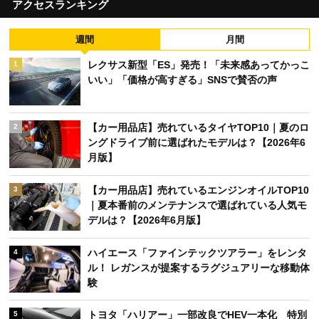
アクセスランキング
週間
月間
レクサス新型「ES」発売！「未来感あってかっこ
1
いい」「価格が高すぎる」SNSで賛否の声
【カー用品店】売れているタイヤTOP10｜夏のロ
2
ングドライブ前に選ばれたモデルは？【2026年6
月版】
【カー用品店】売れているエンジンオイルTOP10
3
｜夏本番前のメンテナンスで選ばれている人気モ
デルは？【2026年6月版】
ハイエース「ファインテックツアラー」をレンタ
4
ル！ レガンスが提案するラグジュアリーな移動体
験
トヨタ「ハリアー」一部改良でHEV一本化 特別
5