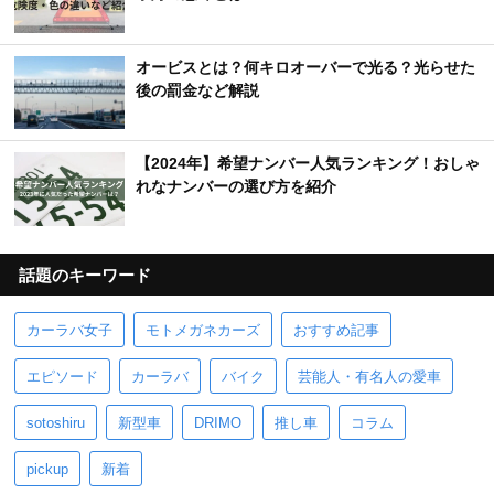
オービスとは？何キロオーバーで光る？光らせた
後の罰金など解説
【2024年】希望ナンバー人気ランキング！おしゃ
れなナンバーの選び方を紹介
話題のキーワード
カーラバ女子
モトメガネカーズ
おすすめ記事
エピソード
カーラバ
バイク
芸能人・有名人の愛車
sotoshiru
新型車
DRIMO
推し車
コラム
pickup
新着