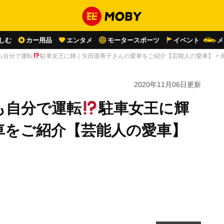
しむ
カー用品
エンタメ
モータースポーツ
イベント
メ
も自分で運転
駐車女王に輝く矢田亜希子さんの愛車をご紹介【芸能人の愛車】
>
2020年11月06日
更新
も自分で運転
駐車女王に輝
車をご紹介【芸能人の愛車】