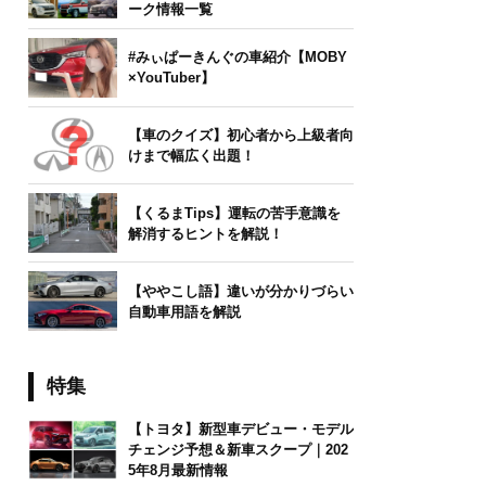
ーク情報一覧
#みぃぱーきんぐの車紹介【MOBY
×YouTuber】
【車のクイズ】初心者から上級者向
けまで幅広く出題！
【くるまTips】運転の苦手意識を
解消するヒントを解説！
【ややこし語】違いが分かりづらい
自動車用語を解説
特集
【トヨタ】新型車デビュー・モデル
チェンジ予想＆新車スクープ｜202
5年8月最新情報