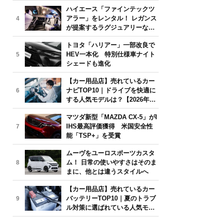
気モデルは？【2026年6月版】
ハイエース「ファインテックツ
アラー」をレンタル！ レガンス
4
が提案するラグジュアリーな移
動体験
トヨタ「ハリアー」一部改良で
HEV一本化 特別仕様車ナイト
5
シェードも進化
【カー用品店】売れているカー
ナビTOP10｜ドライブを快適に
6
する人気モデルは？【2026年6
月版】
マツダ新型「MAZDA CX-5」がI
IHS最高評価獲得 米国安全性
7
能「TSP+」を受賞
ムーヴをユーロスポーツカスタ
ム！ 日常の使いやすさはそのま
8
まに、他とは違うスタイルへ
【カー用品店】売れているカー
バッテリーTOP10｜夏のトラブ
9
ル対策に選ばれている人気モデ
ルは？【2026年6月版】