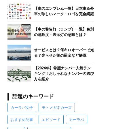
【車のエンブレム一覧】日本車＆外
車の珍しいマーク・ロゴを完全網羅
【車の警告灯（ランプ）一覧】色別
の危険度・表示灯の意味とは？
オービスとは？何キロオーバーで光
る？光らせた後の罰金など解説
【2024年】希望ナンバー人気ラン
キング！おしゃれなナンバーの選び
方を紹介
話題のキーワード
カーラバ女子
モトメガネカーズ
おすすめ記事
エピソード
カーラバ