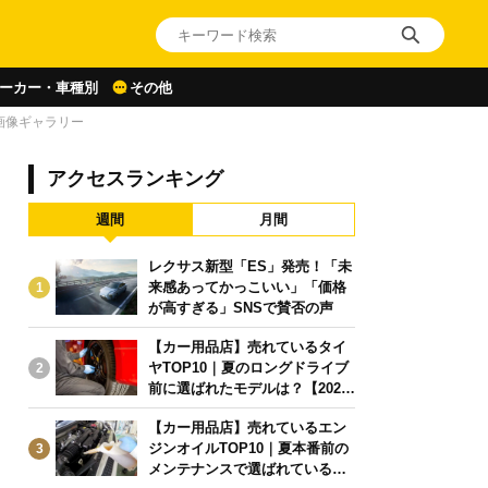
ーカー・車種別
その他
画像ギャラリー
アクセスランキング
週間
月間
レクサス新型「ES」発売！「未
来感あってかっこいい」「価格
1
が高すぎる」SNSで賛否の声
【カー用品店】売れているタイ
ヤTOP10｜夏のロングドライブ
2
前に選ばれたモデルは？【2026
年6月版】
【カー用品店】売れているエン
ジンオイルTOP10｜夏本番前の
3
メンテナンスで選ばれている人