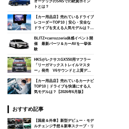
オーテックのSNSでの絶賛ポイン
トとは？
【カー用品店】売れているドライブ
レコーダーTOP10｜安心・安全な
ドライブを支える人気モデルは？
【2026年6月版】
BLITZ×carrozzeria体感イベント開
催 最新パーツ＆カーAVを一挙体
験
HKSがレクサスGX550用マフラー
「リーガマックストレイルマスタ
ー」発売 V6サウンドと上質デザ
インを両立
【カー用品店】売れているカーナビ
TOP10｜ドライブを快適にする人
気モデルは？【2026年6月版】
おすすめ記事
【国産＆外車】新型デビュー・モデ
ルチェンジ予想＆新車スクープ・リ