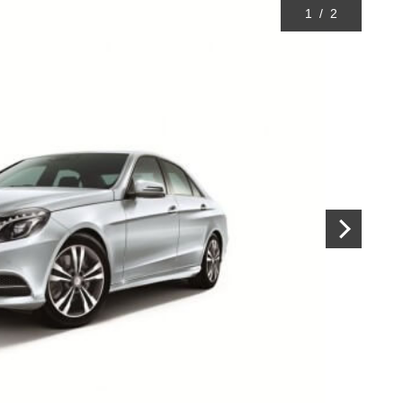
1
/
2