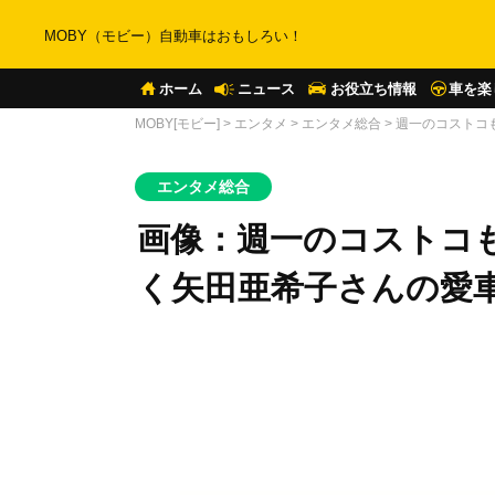
MOBY（モビー）自動車はおもしろい！
ホーム
ニュース
お役立ち情報
車を楽
MOBY[モビー]
>
エンタメ
>
エンタメ総合
>
週一のコストコ
エンタメ総合
画像：週一のコストコ
く矢田亜希子さんの愛