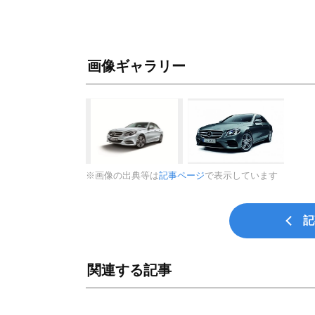
画像ギャラリー
※画像の出典等は
記事ページ
で表示しています
記
関連する記事