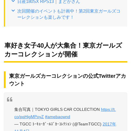
日産180SX RPS13｜まどかさん
次回開催のイベントも計画中！第2回東京ガールズコ
ーレクションも楽しみです！
車好き女子40人が大集合！東京ガールズ
カーコレクションが開催
東京ガールズカーコレクションの公式Twitterアカ
ウント
集合写真｜TOKYO GIRLS CAR COLLECTION
https://t.
co/pqHigMPoyZ
#amebaownd
— TGCC ﾄｰｷｮｰｶﾞｰﾙｽﾞｶｰｺﾚｸｼｮﾝ (@TeamTGCC)
2017年