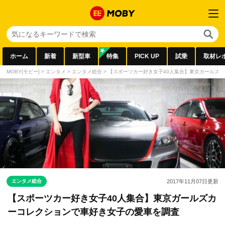
ホーム
新着
新型車
特集
PICK UP
試乗
取材レ
MOBY[モビー]
>
エンタメ
>
エンタメ総合
>
【スポーツカー好き女子40人集合】東京ガールズ
エンタメ総合
2017年11月07日
更新
【スポーツカー好き女子40人集合】東京ガールズカ
ーコレクションで車好き女子の愛車を調査