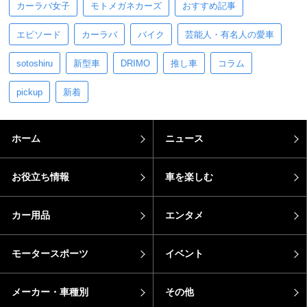
カーラバ女子
モトメガネカーズ
おすすめ記事
エピソード
カーラバ
バイク
芸能人・有名人の愛車
sotoshiru
新型車
DRIMO
推し車
コラム
pickup
新着
ホーム
ニュース
お役立ち情報
車を楽しむ
カー用品
エンタメ
モータースポーツ
イベント
メーカー・車種別
その他