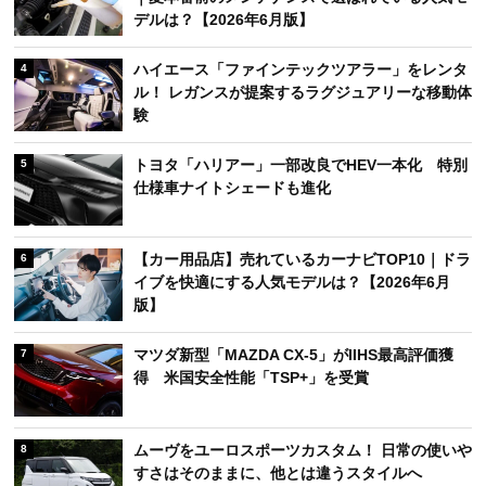
デルは？【2026年6月版】
ハイエース「ファインテックツアラー」をレンタ
4
ル！ レガンスが提案するラグジュアリーな移動体
験
トヨタ「ハリアー」一部改良でHEV一本化 特別
5
仕様車ナイトシェードも進化
【カー用品店】売れているカーナビTOP10｜ドラ
6
イブを快適にする人気モデルは？【2026年6月
版】
マツダ新型「MAZDA CX-5」がIIHS最高評価獲
7
得 米国安全性能「TSP+」を受賞
ムーヴをユーロスポーツカスタム！ 日常の使いや
8
すさはそのままに、他とは違うスタイルへ