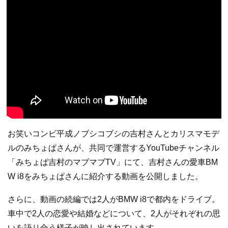
お笑いコンビ平成ノブシコブシの吉村さんとカリスマモデ
ルのみちょぱさんが、共同で運営するYouTubeチャンネル
「みちょぱ吉村のマブマブTV」にて、吉村さんの愛車BM
W i8をみちょぱさんに紹介する動画を公開しました。
さらに、動画の続編では2人がBMW i8で都内をドライブ。
車中で2人の恋愛や結婚などについて、2人がそれぞれの思
いを語り合う様子が映し出されています。