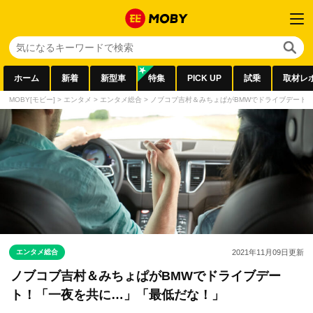
ホーム
新着
新型車
特集
PICK UP
試乗
取材レ
MOBY[モビー]
>
エンタメ
>
エンタメ総合
>
ノブコブ吉村＆みちょぱがBMWでドライブデート
エンタメ総合
2021年11月09日
更新
ノブコブ吉村＆みちょぱがBMWでドライブデー
ト！「一夜を共に…」「最低だな！」