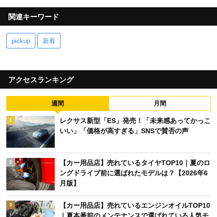
関連キーワード
pickup
新着
アクセスランキング
週間
月間
レクサス新型「ES」発売！「未来感あってかっこ
1
いい」「価格が高すぎる」SNSで賛否の声
【カー用品店】売れているタイヤTOP10｜夏のロ
2
ングドライブ前に選ばれたモデルは？【2026年6
月版】
【カー用品店】売れているエンジンオイルTOP10
3
｜夏本番前のメンテナンスで選ばれている人気モ