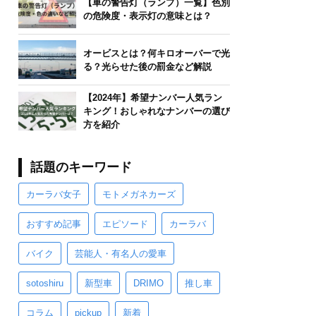
【車の警告灯（ランプ）一覧】色別
の危険度・表示灯の意味とは？
オービスとは？何キロオーバーで光
る？光らせた後の罰金など解説
【2024年】希望ナンバー人気ラン
キング！おしゃれなナンバーの選び
方を紹介
話題のキーワード
カーラバ女子
モトメガネカーズ
おすすめ記事
エピソード
カーラバ
バイク
芸能人・有名人の愛車
sotoshiru
新型車
DRIMO
推し車
コラム
pickup
新着