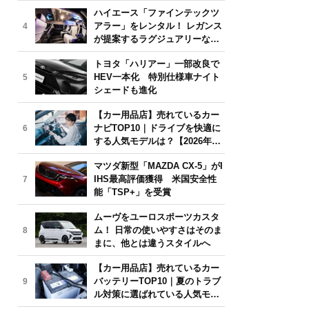
気モデルは？【2026年6月版】
ハイエース「ファインテックツ
アラー」をレンタル！ レガンス
4
が提案するラグジュアリーな移
動体験
トヨタ「ハリアー」一部改良で
HEV一本化 特別仕様車ナイト
5
シェードも進化
【カー用品店】売れているカー
ナビTOP10｜ドライブを快適に
6
する人気モデルは？【2026年6
月版】
マツダ新型「MAZDA CX-5」がI
IHS最高評価獲得 米国安全性
7
能「TSP+」を受賞
ムーヴをユーロスポーツカスタ
ム！ 日常の使いやすさはそのま
8
まに、他とは違うスタイルへ
【カー用品店】売れているカー
バッテリーTOP10｜夏のトラブ
9
ル対策に選ばれている人気モデ
ルは？【2026年6月版】