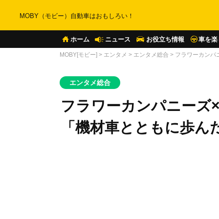
MOBY（モビー）自動車はおもしろい！
ホーム
ニュース
お役立ち情報
車を楽
MOBY[モビー]
>
エンタメ
>
エンタメ総合
>
フラワーカンパニ
エンタメ総合
フラワーカンパニーズ×ト
「機材車とともに歩んた