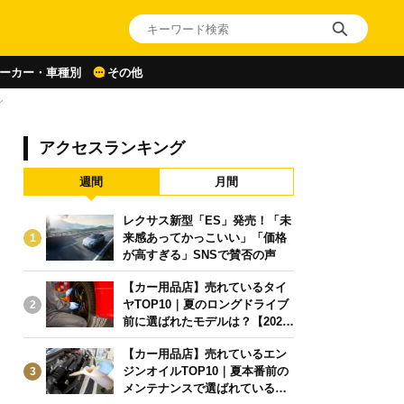
ーカー・車種別
その他
シ
アクセスランキング
週間
月間
レクサス新型「ES」発売！「未
来感あってかっこいい」「価格
1
が高すぎる」SNSで賛否の声
【カー用品店】売れているタイ
ヤTOP10｜夏のロングドライブ
2
前に選ばれたモデルは？【2026
年6月版】
【カー用品店】売れているエン
ジンオイルTOP10｜夏本番前の
3
メンテナンスで選ばれている人