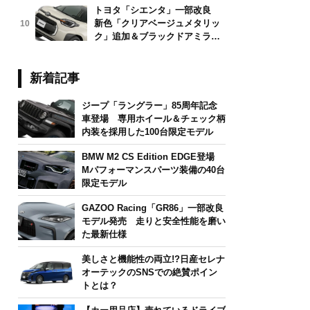
トヨタ「シエンタ」一部改良
新色「クリアベージュメタリッ
10
ク」追加＆ブラックドアミラー
採用
新着記事
ジープ「ラングラー」85周年記念
車登場 専用ホイール＆チェック柄
内装を採用した100台限定モデル
BMW M2 CS Edition EDGE登場
Mパフォーマンスパーツ装備の40台
限定モデル
GAZOO Racing「GR86」一部改良
モデル発売 走りと安全性能を磨い
た最新仕様
美しさと機能性の両立!?日産セレナ
オーテックのSNSでの絶賛ポイン
トとは？