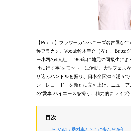
【Profile】フラワーカンパニーズ名古屋が生
称フラカン。Vocal:鈴木圭介（左）、Bass:ク
ー小西の4人組。1989年に地元の同級生によっ
けに行く事”をモットーに活動、大型フェスか
り込みハンドルを握り、日本全国津々浦々で
ン・レコード」を新たに立ち上げ、ニューアルバ
の“愛車”ハイエースを操り、精力的にライブ
目次
Vol.1：機材車とともに歩んだ28年