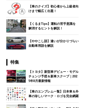
【車のクイズ】初心者から上級者向
けまで幅広く出題！
【くるまTips】運転の苦手意識を
解消するヒントを解説！
【ややこし語】違いが分かりづらい
自動車用語を解説
特集
【トヨタ】新型車デビュー・モデル
チェンジ予想＆新車スクープ｜202
5年8月最新情報
【車のエンブレム一覧】日本車＆外
車の珍しいマーク・ロゴを完全網羅