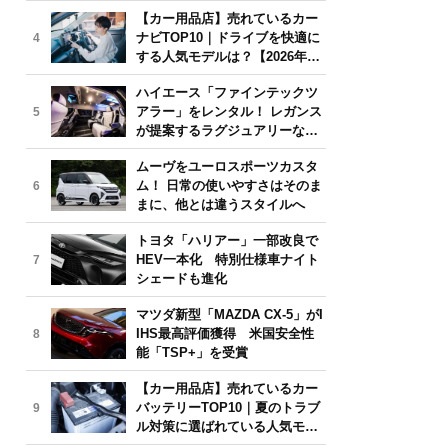
気モデルは？【2026年6月版】
【カー用品店】売れているカー
ナビTOP10｜ドライブを快適に
4
する人気モデルは？【2026年6
月版】
ハイエース「ファインテックツ
アラー」をレンタル！ レガンス
5
が提案するラグジュアリーな移
動体験
ムーヴをユーロスポーツカスタ
ム！ 日常の使いやすさはそのま
6
まに、他とは違うスタイルへ
トヨタ「ハリアー」一部改良で
HEV一本化 特別仕様車ナイト
7
シェードも進化
マツダ新型「MAZDA CX-5」がI
IHS最高評価獲得 米国安全性
8
能「TSP+」を受賞
【カー用品店】売れているカー
バッテリーTOP10｜夏のトラブ
9
ル対策に選ばれている人気モデ
ルは？【2026年6月版】