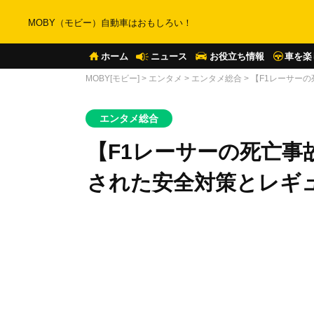
MOBY（モビー）自動車はおもしろい！
ホーム
ニュース
お役立ち情報
車を楽
MOBY[モビー]
>
エンタメ
>
エンタメ総合
>
【F1レーサー
エンタメ総合
【F1レーサーの死亡事
された安全対策とレギ