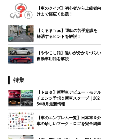
【車のクイズ】初心者から上級者向
けまで幅広く出題！
【くるまTips】運転の苦手意識を
解消するヒントを解説！
【ややこし語】違いが分かりづらい
自動車用語を解説
特集
【トヨタ】新型車デビュー・モデル
チェンジ予想＆新車スクープ｜202
5年8月最新情報
【車のエンブレム一覧】日本車＆外
車の珍しいマーク・ロゴを完全網羅