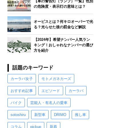
【車の警告灯（ランプ）一覧】色別
の危険度・表示灯の意味とは？
オービスとは？何キロオーバーで光
る？光らせた後の罰金など解説
【2024年】希望ナンバー人気ラン
キング！おしゃれなナンバーの選び
方を紹介
話題のキーワード
カーラバ女子
モトメガネカーズ
おすすめ記事
エピソード
カーラバ
バイク
芸能人・有名人の愛車
sotoshiru
新型車
DRIMO
推し車
コラム
pickup
新着