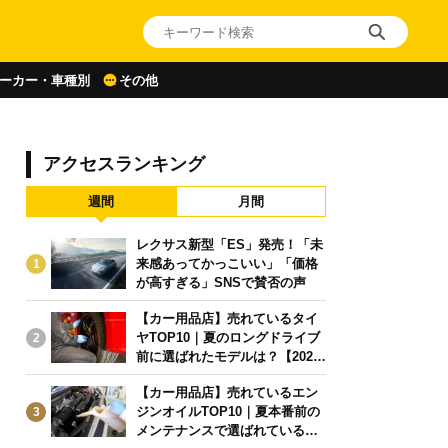
ーカー・車種別
その他
アクセスランキング
週間
月間
レクサス新型「ES」発売！「未
来感あってかっこいい」「価格
1
が高すぎる」SNSで賛否の声
【カー用品店】売れているタイ
ヤTOP10｜夏のロングドライブ
2
前に選ばれたモデルは？【2026
年6月版】
【カー用品店】売れているエン
ジンオイルTOP10｜夏本番前の
3
メンテナンスで選ばれている人