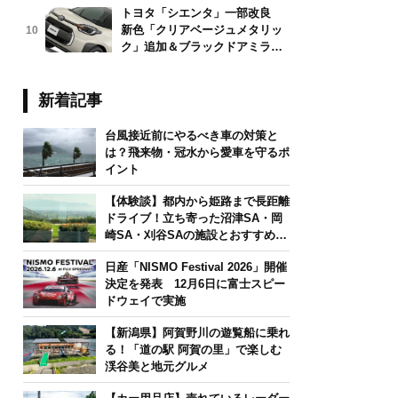
トヨタ「シエンタ」一部改良
新色「クリアベージュメタリッ
10
ク」追加＆ブラックドアミラー
採用
新着記事
台風接近前にやるべき車の対策と
は？飛来物・冠水から愛車を守るポ
イント
【体験談】都内から姫路まで長距離
ドライブ！立ち寄った沼津SA・岡
崎SA・刈谷SAの施設とおすすめグ
ルメを紹介
日産「NISMO Festival 2026」開催
決定を発表 12月6日に富士スピー
ドウェイで実施
【新潟県】阿賀野川の遊覧船に乗れ
る！「道の駅 阿賀の里」で楽しむ
渓谷美と地元グルメ