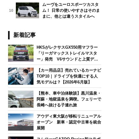
ムーヴをユーロスポーツカスタ
ム！ 日常の使いやすさはそのま
10
まに、他とは違うスタイルへ
新着記事
HKSがレクサスGX550用マフラー
「リーガマックストレイルマスタ
ー」発売 V6サウンドと上質デザ
インを両立
【カー用品店】売れているカーナビ
TOP10｜ドライブを快適にする人
気モデルは？【2026年6月版】
【熊本、車中泊体験談】黒川温泉・
阿蘇・地獄温泉を満喫。フェリーで
長崎へ抜ける子連れ旅
アウディ東大阪が移転リニューアル
オープン 新車・認定中古車を統合
展開