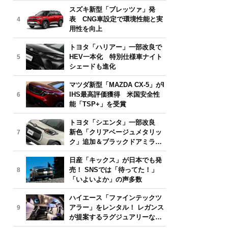
気モデルは？【2026年6月版】
スズキ新型「ブレッツァ」発
表 CNG車設定で環境性能と実
4
用性を向上
トヨタ「ハリアー」一部改良で
HEV一本化 特別仕様車ナイト
5
シェードも進化
マツダ新型「MAZDA CX-5」がI
IHS最高評価獲得 米国安全性
6
能「TSP+」を受賞
トヨタ「シエンタ」一部改良
新色「クリアベージュメタリッ
7
ク」追加＆ブラックドアミラー
採用
日産「キックス」が日本でも発
売！ SNSでは「待ってた！」
8
「いよいよか」の声多数
ハイエース「ファインテックツ
アラー」をレンタル！ レガンス
9
が提案するラグジュアリーな移
動体験