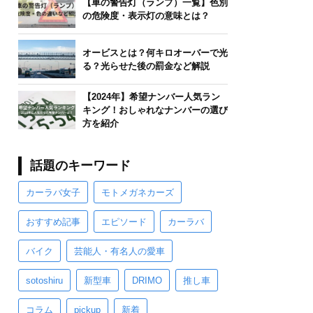
【車の警告灯（ランプ）一覧】色別
の危険度・表示灯の意味とは？
オービスとは？何キロオーバーで光
る？光らせた後の罰金など解説
【2024年】希望ナンバー人気ラン
キング！おしゃれなナンバーの選び
方を紹介
話題のキーワード
カーラバ女子
モトメガネカーズ
おすすめ記事
エピソード
カーラバ
バイク
芸能人・有名人の愛車
sotoshiru
新型車
DRIMO
推し車
コラム
pickup
新着