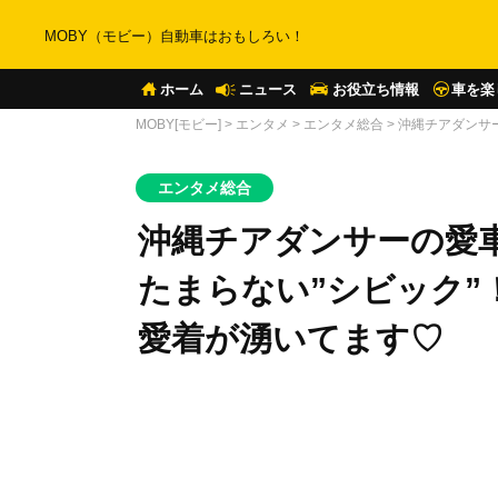
MOBY（モビー）自動車はおもしろい！
ホーム
ニュース
お役立ち情報
車を楽
MOBY[モビー]
>
エンタメ
>
エンタメ総合
>
沖縄チアダンサ
エンタメ総合
沖縄チアダンサーの愛車
たまらない”シビック”
愛着が湧いてます♡