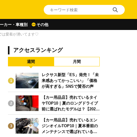
ーカー・車種別
その他
今では愛着が湧いてます♡
アクセスランキング
週間
月間
レクサス新型「ES」発売！「未
来感あってかっこいい」「価格
1
が高すぎる」SNSで賛否の声
【カー用品店】売れているタイ
ヤTOP10｜夏のロングドライブ
2
前に選ばれたモデルは？【2026
年6月版】
【カー用品店】売れているエン
ジンオイルTOP10｜夏本番前の
3
メンテナンスで選ばれている人