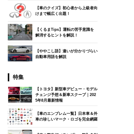
【車のクイズ】初心者から上級者向
けまで幅広く出題！
【くるまTips】運転の苦手意識を
解消するヒントを解説！
【ややこし語】違いが分かりづらい
自動車用語を解説
特集
【トヨタ】新型車デビュー・モデル
チェンジ予想＆新車スクープ｜202
5年8月最新情報
【車のエンブレム一覧】日本車＆外
車の珍しいマーク・ロゴを完全網羅