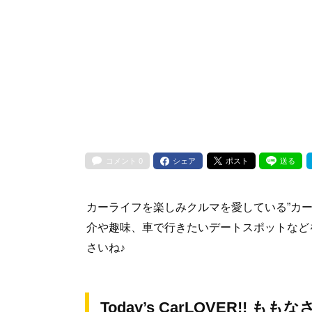
コメント
0
シェア
ポスト
送る
カーライフを楽しみクルマを愛している”カ
介や趣味、車で行きたいデートスポットなど
さいね♪
Today’s CarLOVER!! も