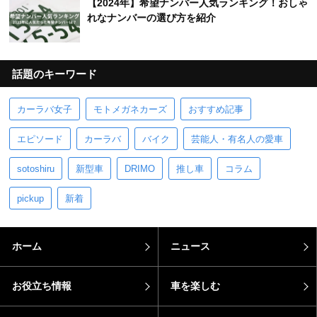
【2024年】希望ナンバー人気ランキング！おしゃ
れなナンバーの選び方を紹介
話題のキーワード
カーラバ女子
モトメガネカーズ
おすすめ記事
エピソード
カーラバ
バイク
芸能人・有名人の愛車
sotoshiru
新型車
DRIMO
推し車
コラム
pickup
新着
ホーム
ニュース
お役立ち情報
車を楽しむ