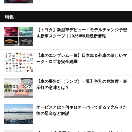
特集
【トヨタ】新型車デビュー・モデルチェンジ予想
＆新車スクープ｜2025年8月最新情報
【車のエンブレム一覧】日本車＆外車の珍しいマ
ーク・ロゴを完全網羅
【車の警告灯（ランプ）一覧】色別の危険度・表
示灯の意味とは？
オービスとは？何キロオーバーで光る？光らせた
後の罰金など解説