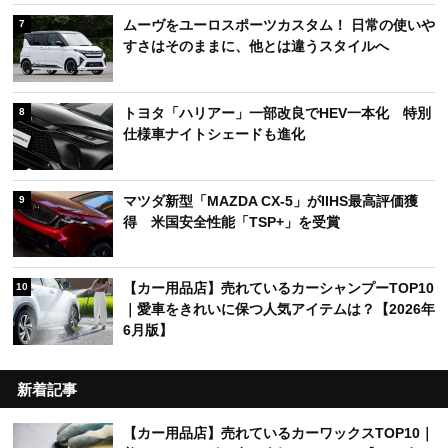
ムーヴをユーロスポーツカスタム！ 日常の使いや
7
すさはそのままに、他とは違うスタイルへ
トヨタ「ハリアー」一部改良でHEV一本化 特別
8
仕様車ナイトシェードも進化
マツダ新型「MAZDA CX-5」がIIHS最高評価獲
9
得 米国安全性能「TSP+」を受賞
【カー用品店】売れているカーシャンプーTOP10
10
｜愛車をきれいに保つ人気アイテムは？【2026年
6月版】
新着記事
【カー用品店】売れているカーワックスTOP10｜