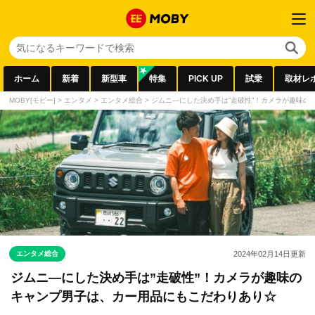
ホーム
新着
新型車
特集
PICK UP
試乗
取材レ
MOBY[モビー]
>
エンタメ
>
エンタメ総合
>
ジムニ―にした決め手は”走破性”！カメラが趣味の
エンタメ総合
2024年02月14日
更新
ジムニ―にした決め手は”走破性”！カメラが趣味の
キャンプ男子は、カー用品にもこだわりあり☆