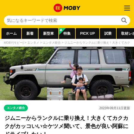
ホーム
新着
新型車
特集
PICK UP
試乗
取材レ
MOBY[モビー]
>
エンタメ
>
エンタメ総合
>
ジムニーからランクルに乗り換え！大きくてカクカ
エンタメ総合
2023年09月11日
更新
ジムニーからランクルに乗り換え！大きくてカクカ
クがカッコいい☆ケツメ聞いて、景色が良い阿蘇に