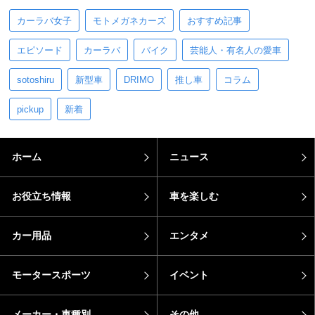
カーラバ女子
モトメガネカーズ
おすすめ記事
エピソード
カーラバ
バイク
芸能人・有名人の愛車
sotoshiru
新型車
DRIMO
推し車
コラム
pickup
新着
ホーム
ニュース
お役立ち情報
車を楽しむ
カー用品
エンタメ
モータースポーツ
イベント
メーカー・車種別
その他