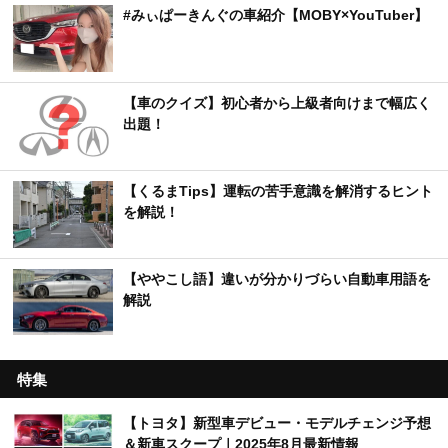
#みぃぱーきんぐの車紹介【MOBY×YouTuber】
【車のクイズ】初心者から上級者向けまで幅広く
出題！
【くるまTips】運転の苦手意識を解消するヒント
を解説！
【ややこし語】違いが分かりづらい自動車用語を
解説
特集
【トヨタ】新型車デビュー・モデルチェンジ予想
＆新車スクープ｜2025年8月最新情報