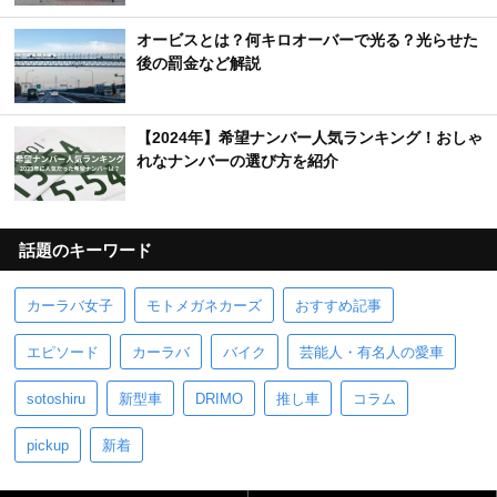
オービスとは？何キロオーバーで光る？光らせた
後の罰金など解説
【2024年】希望ナンバー人気ランキング！おしゃ
れなナンバーの選び方を紹介
話題のキーワード
カーラバ女子
モトメガネカーズ
おすすめ記事
エピソード
カーラバ
バイク
芸能人・有名人の愛車
sotoshiru
新型車
DRIMO
推し車
コラム
pickup
新着