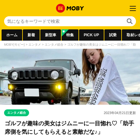
ホーム
新着
新型車
特集
PICK UP
試乗
取材レ
MOBY[モビー]
>
エンタメ
>
エンタメ総合
>
ゴルフが趣味の美女はジムニーに一目惚れ♡「助手
エンタメ総合
2023年04月21日
更新
ゴルフが趣味の美女はジムニーに一目惚れ♡「助手
席側を気にしてもらえると素敵だな♪」