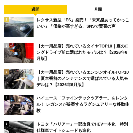
週間
月間
レクサス新型「ES」発売！「未来感あってかっこ
1
いい」「価格が高すぎる」SNSで賛否の声
【カー用品店】売れているタイヤTOP10｜夏のロ
2
ングドライブ前に選ばれたモデルは？【2026年6
月版】
【カー用品店】売れているエンジンオイルTOP10
3
｜夏本番前のメンテナンスで選ばれている人気モ
デルは？【2026年6月版】
ハイエース「ファインテックツアラー」をレンタ
4
ル！ レガンスが提案するラグジュアリーな移動体
験
トヨタ「ハリアー」一部改良でHEV一本化 特別
5
仕様車ナイトシェードも進化