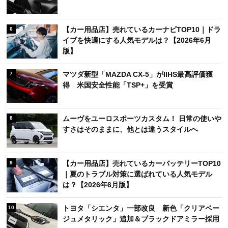
【カー用品店】売れているカーナビTOP10｜ドラ
6
イブを快適にする人気モデルは？【2026年6月
版】
マツダ新型「MAZDA CX-5」がIIHS最高評価獲
7
得 米国安全性能「TSP+」を受賞
ムーヴをユーロスポーツカスタム！ 日常の使いや
8
すさはそのままに、他とは違うスタイルへ
【カー用品店】売れているカーバッテリーTOP10
9
｜夏のトラブル対策に選ばれている人気モデル
は？【2026年6月版】
トヨタ「シエンタ」一部改良 新色「クリアベー
10
ジュメタリック」追加＆ブラックドアミラー採用