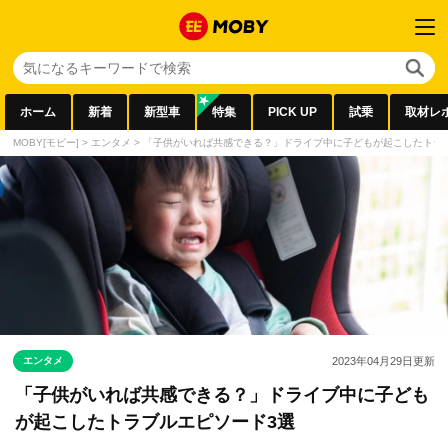
ホーム
新着
新型車
特集
PICK UP
試乗
取材レ
MOBY[モビー]
>
エンタメ
>
「子供がいれば共感できる？」ドライブ中に子どもが起こしたトラ
エンタメ
2023年04月29日
更新
「子供がいれば共感できる？」ドライブ中に子ども
が起こしたトラブルエピソード3選