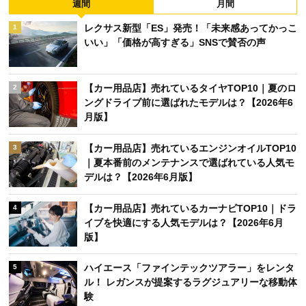
週間
月間
レクサス新型「ES」発売！「未来感あってかっこ
1
いい」「価格が高すぎる」SNSで賛否の声
【カー用品店】売れているタイヤTOP10｜夏のロ
2
ングドライブ前に選ばれたモデルは？【2026年6
月版】
【カー用品店】売れているエンジンオイルTOP10
3
｜夏本番前のメンテナンスで選ばれている人気モ
デルは？【2026年6月版】
【カー用品店】売れているカーナビTOP10｜ドラ
4
イブを快適にする人気モデルは？【2026年6月
版】
ハイエース「ファインテックツアラー」をレンタ
5
ル！ レガンスが提案するラグジュアリーな移動体
験