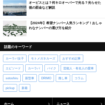
オービスとは？何キロオーバーで光る？光らせた
後の罰金など解説
【2024年】希望ナンバー人気ランキング！おしゃ
れなナンバーの選び方を紹介
話題のキーワード
カーラバ女子
モトメガネカーズ
おすすめ記事
エピソード
カーラバ
バイク
芸能人・有名人の愛車
sotoshiru
新型車
DRIMO
推し車
コラム
pickup
新着
ホーム
ニュース