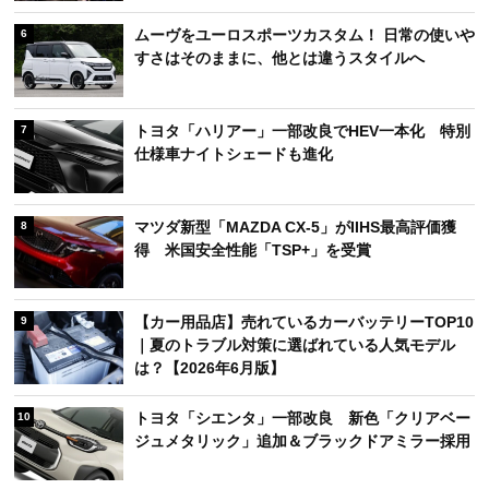
ムーヴをユーロスポーツカスタム！ 日常の使いや
6
すさはそのままに、他とは違うスタイルへ
トヨタ「ハリアー」一部改良でHEV一本化 特別
7
仕様車ナイトシェードも進化
マツダ新型「MAZDA CX-5」がIIHS最高評価獲
8
得 米国安全性能「TSP+」を受賞
【カー用品店】売れているカーバッテリーTOP10
9
｜夏のトラブル対策に選ばれている人気モデル
は？【2026年6月版】
トヨタ「シエンタ」一部改良 新色「クリアベー
10
ジュメタリック」追加＆ブラックドアミラー採用