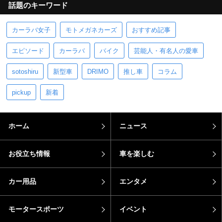
話題のキーワード
カーラバ女子
モトメガネカーズ
おすすめ記事
エピソード
カーラバ
バイク
芸能人・有名人の愛車
sotoshiru
新型車
DRIMO
推し車
コラム
pickup
新着
ホーム
ニュース
お役立ち情報
車を楽しむ
カー用品
エンタメ
モータースポーツ
イベント