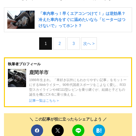
1
2
3
次へ >
執筆者プロフィール
鹿間羊市
1986年生まれ。「車好き以外にもわかりやすい記事」をモットー
にするWebライター。90年代国産スポーツをこよなく愛し、R33
型スカイラインやAE111型レビンを乗り継ぐが、結婚と子どもの
誕生を機にCX-8に乗り換える...
記事一覧はこちら >
＼ この記事が役に立ったらシェアしよう ／