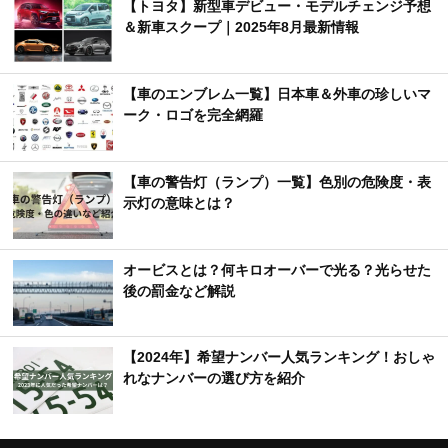
【トヨタ】新型車デビュー・モデルチェンジ予想
＆新車スクープ｜2025年8月最新情報
【車のエンブレム一覧】日本車＆外車の珍しいマ
ーク・ロゴを完全網羅
【車の警告灯（ランプ）一覧】色別の危険度・表
示灯の意味とは？
オービスとは？何キロオーバーで光る？光らせた
後の罰金など解説
【2024年】希望ナンバー人気ランキング！おしゃ
れなナンバーの選び方を紹介