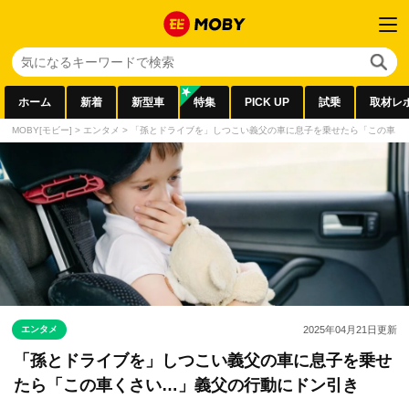
ホーム
新着
新型車
特集
PICK UP
試乗
取材レ
MOBY[モビー]
>
エンタメ
>
「孫とドライブを」しつこい義父の車に息子を乗せたら「この車く
エンタメ
2025年04月21日
更新
「孫とドライブを」しつこい義父の車に息子を乗せ
たら「この車くさい…」義父の行動にドン引き