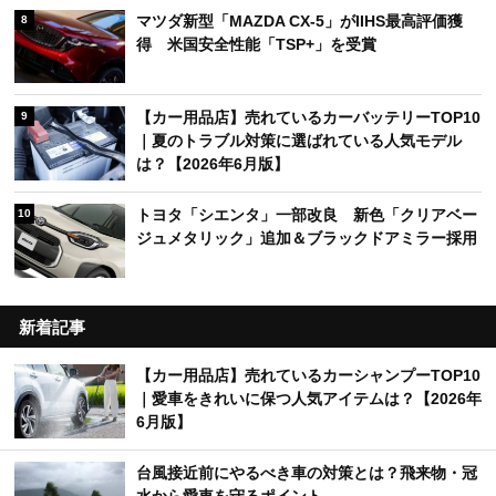
マツダ新型「MAZDA CX-5」がIIHS最高評価獲
8
得 米国安全性能「TSP+」を受賞
【カー用品店】売れているカーバッテリーTOP10
9
｜夏のトラブル対策に選ばれている人気モデル
は？【2026年6月版】
トヨタ「シエンタ」一部改良 新色「クリアベー
10
ジュメタリック」追加＆ブラックドアミラー採用
新着記事
【カー用品店】売れているカーシャンプーTOP10
｜愛車をきれいに保つ人気アイテムは？【2026年
6月版】
台風接近前にやるべき車の対策とは？飛来物・冠
水から愛車を守るポイント