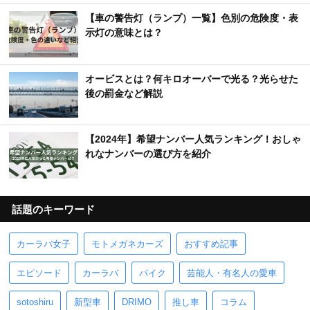
【車の警告灯（ランプ）一覧】色別の危険度・表
示灯の意味とは？
オービスとは？何キロオーバーで光る？光らせた
後の罰金など解説
【2024年】希望ナンバー人気ランキング！おしゃ
れなナンバーの選び方を紹介
話題のキーワード
カーラバ女子
モトメガネカーズ
おすすめ記事
エピソード
カーラバ
バイク
芸能人・有名人の愛車
sotoshiru
新型車
DRIMO
推し車
コラム