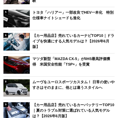
験
トヨタ「ハリアー」一部改良でHEV一本化 特別
5
仕様車ナイトシェードも進化
【カー用品店】売れているカーナビTOP10｜ドラ
6
イブを快適にする人気モデルは？【2026年6月
版】
マツダ新型「MAZDA CX-5」がIIHS最高評価獲
7
得 米国安全性能「TSP+」を受賞
ムーヴをユーロスポーツカスタム！ 日常の使いや
8
すさはそのままに、他とは違うスタイルへ
【カー用品店】売れているカーバッテリーTOP10
9
｜夏のトラブル対策に選ばれている人気モデル
は？【2026年6月版】