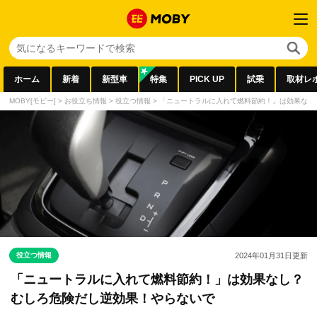
ホーム
新着
新型車
特集
PICK UP
試乗
取材レ
MOBY[モビー]
>
お役立ち情報
>
役立つ情報
>
「ニュートラルに入れて燃料節約！」は効果なし
役立つ情報
2024年01月31日
更新
「ニュートラルに入れて燃料節約！」は効果なし？
むしろ危険だし逆効果！やらないで