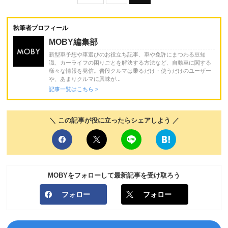
執筆者プロフィール
MOBY編集部
新型車予想や車選びのお役立ち記事、車や免許にまつわる豆知
識、カーライフの困りごとを解決する方法など、自動車に関する
様々な情報を発信。普段クルマは乗るだけ・使うだけのユーザー
や、あまりクルマに興味が...
記事一覧はこちら >
＼ この記事が役に立ったらシェアしよう ／
MOBYをフォローして最新記事を受け取ろう
フォロー
フォロー