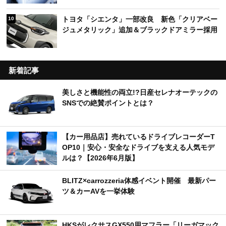
トヨタ「シエンタ」一部改良 新色「クリアベー
10
ジュメタリック」追加＆ブラックドアミラー採用
新着記事
美しさと機能性の両立!?日産セレナオーテックの
SNSでの絶賛ポイントとは？
【カー用品店】売れているドライブレコーダーT
OP10｜安心・安全なドライブを支える人気モデ
ルは？【2026年6月版】
BLITZ×carrozzeria体感イベント開催 最新パー
ツ＆カーAVを一挙体験
HKSがレクサスGX550用マフラー「リーガマック