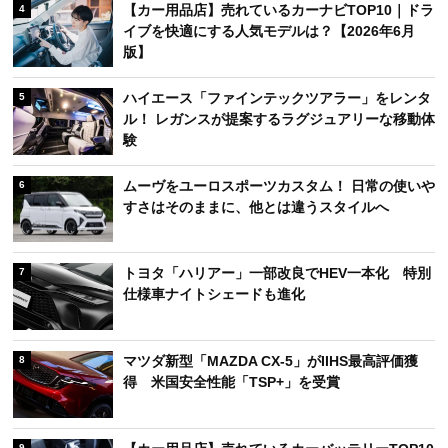
【カー用品店】売れているカーナビTOP10｜ドラ
4
イブを快適にする人気モデルは？【2026年6月
版】
ハイエース「ファインテックツアラー」をレンタ
5
ル！ レガンスが提案するラグジュアリーな移動体
験
ムーヴをユーロスポーツカスタム！ 日常の使いや
6
すさはそのままに、他とは違うスタイルへ
トヨタ「ハリアー」一部改良でHEV一本化 特別
7
仕様車ナイトシェードも進化
マツダ新型「MAZDA CX-5」がIIHS最高評価獲
8
得 米国安全性能「TSP+」を受賞
9