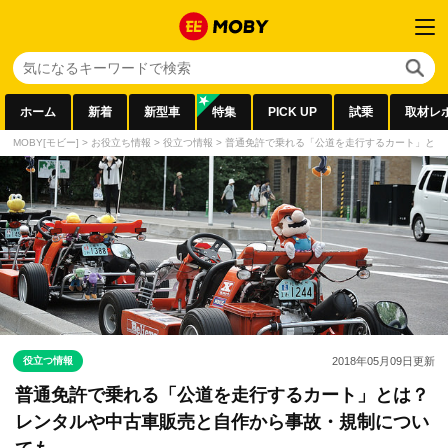
ホーム
新着
新型車
特集
PICK UP
試乗
取材レ
MOBY[モビー]
>
お役立ち情報
>
役立つ情報
>
普通免許で乗れる「公道を走行するカート」とは
役立つ情報
2018年05月09日
更新
普通免許で乗れる「公道を走行するカート」とは？
レンタルや中古車販売と自作から事故・規制につい