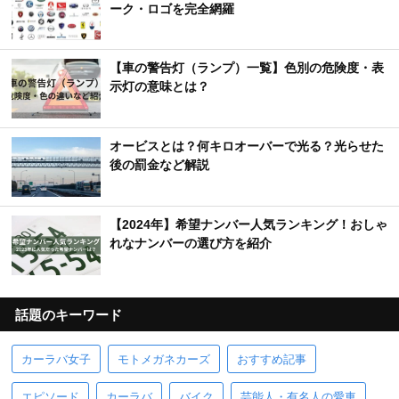
ーク・ロゴを完全網羅
【車の警告灯（ランプ）一覧】色別の危険度・表
示灯の意味とは？
オービスとは？何キロオーバーで光る？光らせた
後の罰金など解説
【2024年】希望ナンバー人気ランキング！おしゃ
れなナンバーの選び方を紹介
話題のキーワード
カーラバ女子
モトメガネカーズ
おすすめ記事
エピソード
カーラバ
バイク
芸能人・有名人の愛車