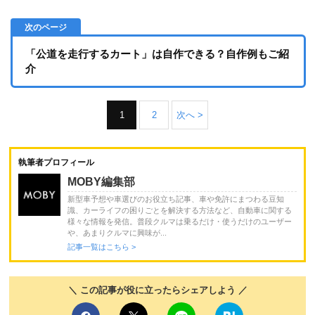
「公道を走行するカート」は自作できる？自作例もご紹
介
1
2
次へ >
執筆者プロフィール
MOBY編集部
新型車予想や車選びのお役立ち記事、車や免許にまつわる豆知
識、カーライフの困りごとを解決する方法など、自動車に関する
様々な情報を発信。普段クルマは乗るだけ・使うだけのユーザー
や、あまりクルマに興味が...
記事一覧はこちら >
＼ この記事が役に立ったらシェアしよう ／