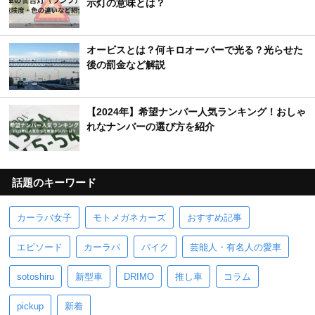
示灯の意味とは？
オービスとは？何キロオーバーで光る？光らせた
後の罰金など解説
【2024年】希望ナンバー人気ランキング！おしゃ
れなナンバーの選び方を紹介
話題のキーワード
カーラバ女子
モトメガネカーズ
おすすめ記事
エピソード
カーラバ
バイク
芸能人・有名人の愛車
sotoshiru
新型車
DRIMO
推し車
コラム
pickup
新着