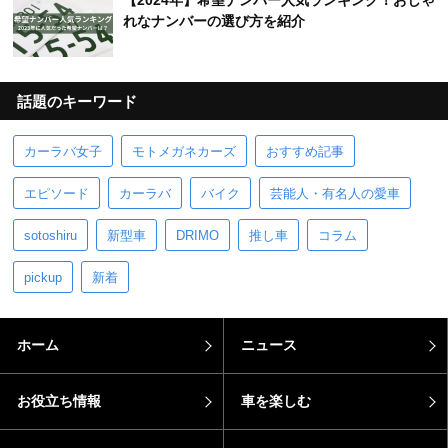
【2024年】希望ナンバー人気ランキング！おしゃ
れなナンバーの選び方を紹介
話題のキーワード
カーラバ女子
モトメガネカーズ
おすすめ記事
エピソード
カーラバ
バイク
芸能人・有名人の愛車
sotoshiru
新型車
DRIMO
推し車
コラム
pickup
新着
ホーム
ニュース
お役立ち情報
車を楽しむ