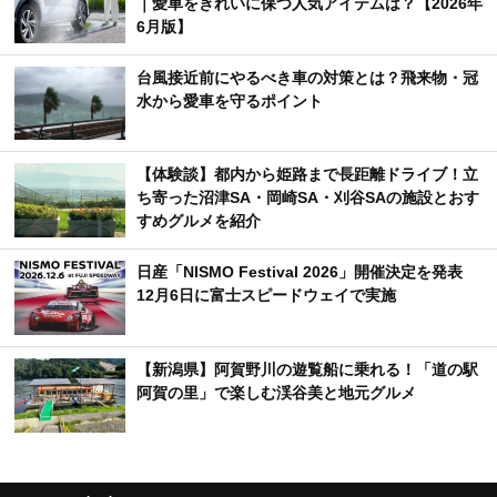
｜愛車をきれいに保つ人気アイテムは？【2026年
6月版】
台風接近前にやるべき車の対策とは？飛来物・冠
水から愛車を守るポイント
【体験談】都内から姫路まで長距離ドライブ！立
ち寄った沼津SA・岡崎SA・刈谷SAの施設とおす
すめグルメを紹介
日産「NISMO Festival 2026」開催決定を発表
12月6日に富士スピードウェイで実施
【新潟県】阿賀野川の遊覧船に乗れる！「道の駅
阿賀の里」で楽しむ渓谷美と地元グルメ