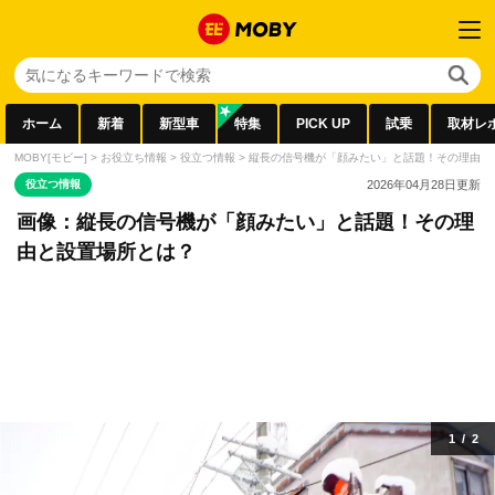
ホーム
新着
新型車
特集
PICK UP
試乗
取材レ
MOBY[モビー]
>
お役立ち情報
>
役立つ情報
>
縦長の信号機が「顔みたい」と話題！その理由と
役立つ情報
2026年04月28日
更新
画像：縦長の信号機が「顔みたい」と話題！その理
由と設置場所とは？
1
/
2