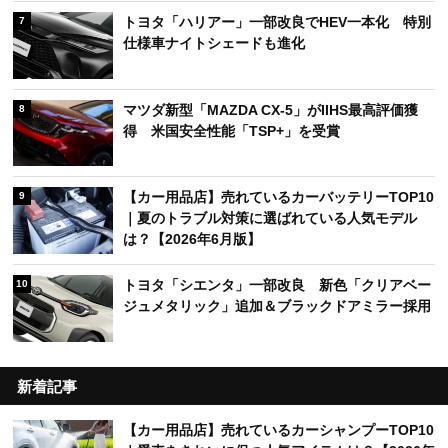
トヨタ「ハリアー」一部改良でHEV一本化 特別
7
仕様車ナイトシェードも進化
マツダ新型「MAZDA CX-5」がIIHS最高評価獲
8
得 米国安全性能「TSP+」を受賞
【カー用品店】売れているカーバッテリーTOP10
9
｜夏のトラブル対策に選ばれている人気モデル
は？【2026年6月版】
トヨタ「シエンタ」一部改良 新色「クリアベー
10
ジュメタリック」追加＆ブラックドアミラー採用
新着記事
【カー用品店】売れているカーシャンプーTOP10