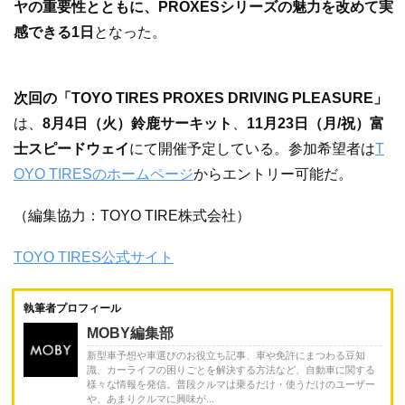
ヤの重要性とともに、PROXESシリーズの魅力を改めて実
感できる1日
となった。
次回の「TOYO TIRES PROXES DRIVING PLEASURE」
は、
8月4日（火）鈴鹿サーキット
、
11月23日（月/祝）富
士スピードウェイ
にて開催予定している。参加希望者は
T
OYO TIRESのホームページ
からエントリー可能だ。
（編集協力：TOYO TIRE株式会社）
TOYO TIRES公式サイト
執筆者プロフィール
MOBY編集部
新型車予想や車選びのお役立ち記事、車や免許にまつわる豆知
識、カーライフの困りごとを解決する方法など、自動車に関する
様々な情報を発信。普段クルマは乗るだけ・使うだけのユーザー
や、あまりクルマに興味が...