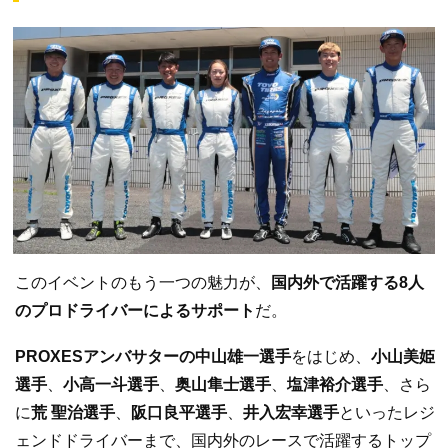
このイベントのもう一つの魅力が、
国内外で活躍する8人
のプロドライバーによるサポート
だ。
PROXESアンバサターの中山雄一選手
をはじめ、
小山美姫
選手
、
小高一斗選手
、
奥山隼士選手
、
塩津裕介選手
、さら
に
荒 聖治選手
、
阪口良平選手
、
井入宏幸選手
といったレジ
ェンドドライバーまで、国内外のレースで活躍するトップ