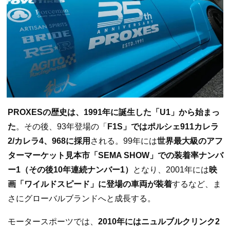
PROXESの歴史は、1991年に誕生した「U1」から始まっ
た
。その後、93年登場の「
F1S」ではポルシェ911カレラ
2/カレラ4、968に採用
される。99年には
世界最大級のアフ
ターマーケット見本市「SEMA SHOW」での装着率ナンバ
ー1（その後10年連続ナンバー1）
となり、2001年には
映
画「ワイルドスピード」に登場の車両が装着
するなど、ま
さにグローバルブランドへと成長する。
モータースポーツでは、
2010年にはニュルブルクリンク2