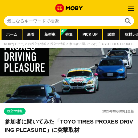
ホーム
新着
新型車
特集
PICK UP
試乗
取材レ
MOBY[モビー]
>
お役立ち情報
>
役立つ情報
>
参加者に聞いてみた「TOYO TIRES PROXES DR
役立つ情報
2026年06月09日
更新
参加者に聞いてみた「TOYO TIRES PROXES DRIV
ING PLEASURE」に突撃取材