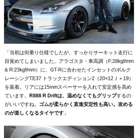
「当初は街乗り仕様でしたが、すっかりサーキット走行に
目覚めてしまいました。アラゴスタ・車高調（F:28kgf/mm
& R:23kgf/mm）に、GT-Rに合わせたインセットのボルク
レーシングTE37 トラックエディション2（20×12Ｊ＋19）
を装着。リアには15mmスペーサーを入れて安定感を高め
ています。
R888 R Driftは、温めなくてもグリップ
するの
がいいですね。
ゴムが柔らかく直進安定性も高い。攻める
のが楽しくなるタイヤです
」