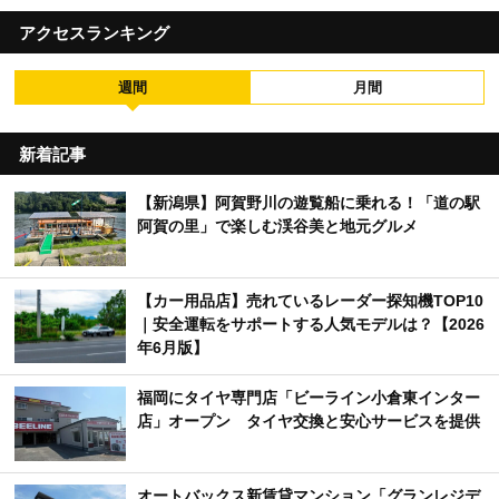
アクセスランキング
週間
月間
新着記事
【新潟県】阿賀野川の遊覧船に乗れる！「道の駅
阿賀の里」で楽しむ渓谷美と地元グルメ
【カー用品店】売れているレーダー探知機TOP10
｜安全運転をサポートする人気モデルは？【2026
年6月版】
福岡にタイヤ専門店「ビーライン小倉東インター
店」オープン タイヤ交換と安心サービスを提供
オートバックス新賃貸マンション「グランレジデ