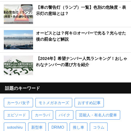
【車の警告灯（ランプ）一覧】色別の危険度・表
示灯の意味とは？
オービスとは？何キロオーバーで光る？光らせた
後の罰金など解説
【2024年】希望ナンバー人気ランキング！おしゃ
れなナンバーの選び方を紹介
話題のキーワード
カーラバ女子
モトメガネカーズ
おすすめ記事
エピソード
カーラバ
バイク
芸能人・有名人の愛車
sotoshiru
新型車
DRIMO
推し車
コラム