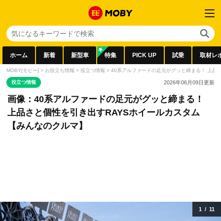
ホーム
新着
新型車
特集
PICK UP
試乗
取材レ
MOBY[モビー]
>
お役立ち情報
>
役立つ情報
>
40系アルファードの足元がグッと締まる！ 上品
役立つ情報
2026年06月09日
更新
画像：40系アルファードの足元がグッと締まる！
上品さと個性を引き出すRAYSホイールカスタム
【みんなのクルマ】
1
/
11