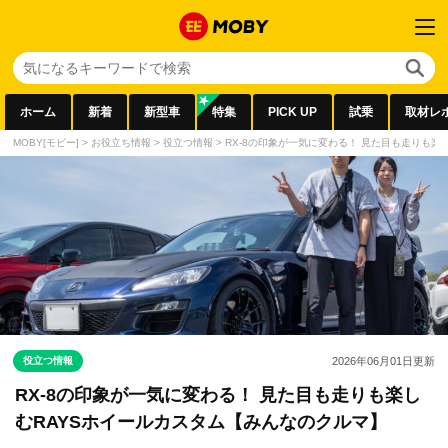
ホーム
新着
新型車
特集
PICK UP
試乗
取材レ
MOBY[モビー]
>
お役立ち情報
>
役立つ情報
>
RX-8の印象が一気に変わる！ 見た目も走りも楽
役立つ情報
2026年06月01日
更新
RX-8の印象が一気に変わる！ 見た目も走りも楽し
むRAYSホイールカスタム【みんなのクルマ】