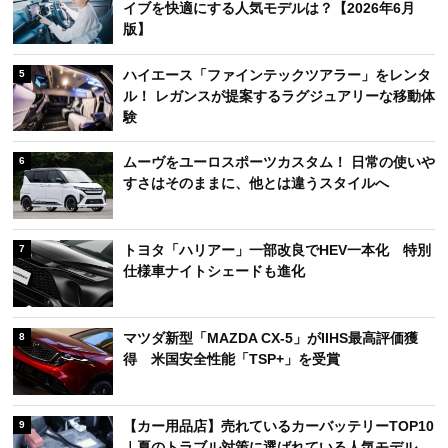
イブを快適にする人気モデルは？【2026年6月
版】
ハイエース「ファインテックツアラー」をレンタ
5
ル！ レガンスが提案するラグジュアリーな移動体
験
ムーヴをユーロスポーツカスタム！ 日常の使いや
6
すさはそのままに、他とは違うスタイルへ
トヨタ「ハリアー」一部改良でHEV一本化 特別
7
仕様車ナイトシェードも進化
マツダ新型「MAZDA CX-5」がIIHS最高評価獲
8
得 米国安全性能「TSP+」を受賞
【カー用品店】売れているカーバッテリーTOP10
9
｜夏のトラブル対策に選ばれている人気モデル