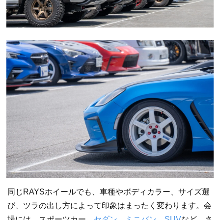
同じRAYSホイールでも、車種やボディカラー、サイズ選
び、ツラの出し方によって印象はまったく変わります。会
場には、スポーツカー、
セダン
、
ミニバン
、
SUV
など、さ