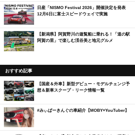
日産「NISMO Festival 2026」開催決定を発表
12月6日に富士スピードウェイで実施
【新潟県】阿賀野川の遊覧船に乗れる！「道の駅
阿賀の里」で楽しむ渓谷美と地元グルメ
おすすめ記事
【国産＆外車】新型デビュー・モデルチェンジ予
想＆新車スクープ・リーク情報一覧
#みぃぱーきんぐの車紹介【MOBY×YouTuber】