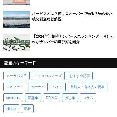
オービスとは？何キロオーバーで光る？光らせた
後の罰金など解説
【2024年】希望ナンバー人気ランキング！おしゃ
れなナンバーの選び方を紹介
話題のキーワード
カーラバ女子
モトメガネカーズ
おすすめ記事
エピソード
カーラバ
バイク
芸能人・有名人の愛車
sotoshiru
新型車
DRIMO
推し車
コラム
pickup
新着