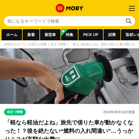
ホーム
新着
新型車
特集
PICK UP
試乗
取材レ
MOBY[モビー]
>
お役立ち情報
>
役立つ情報
>
「軽なら軽油だよね」旅先で借りた車が動かなく
役立つ情報
2024年08月16日
更新
「軽なら軽油だよね」旅先で借りた車が動かなくな
った！？後を絶たない“燃料の入れ間違い”…うっか