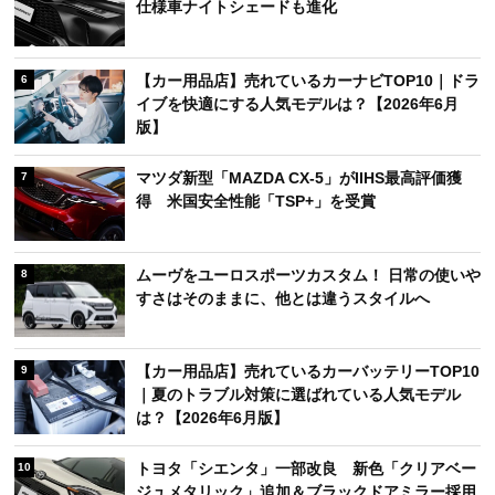
仕様車ナイトシェードも進化
【カー用品店】売れているカーナビTOP10｜ドラ
6
イブを快適にする人気モデルは？【2026年6月
版】
マツダ新型「MAZDA CX-5」がIIHS最高評価獲
7
得 米国安全性能「TSP+」を受賞
ムーヴをユーロスポーツカスタム！ 日常の使いや
8
すさはそのままに、他とは違うスタイルへ
【カー用品店】売れているカーバッテリーTOP10
9
｜夏のトラブル対策に選ばれている人気モデル
は？【2026年6月版】
トヨタ「シエンタ」一部改良 新色「クリアベー
10
ジュメタリック」追加＆ブラックドアミラー採用