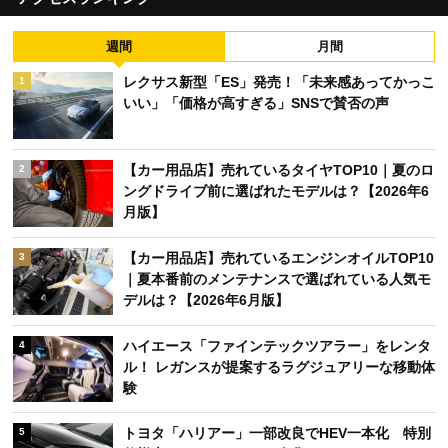
週間
月間
レクサス新型「ES」発売！「未来感あってかっこ
1
いい」「価格が高すぎる」SNSで賛否の声
【カー用品店】売れているタイヤTOP10｜夏のロ
2
ングドライブ前に選ばれたモデルは？【2026年6
月版】
【カー用品店】売れているエンジンオイルTOP10
3
｜夏本番前のメンテナンスで選ばれている人気モ
デルは？【2026年6月版】
ハイエース「ファインテックツアラー」をレンタ
4
ル！ レガンスが提案するラグジュアリーな移動体
験
トヨタ「ハリアー」一部改良でHEV一本化 特別
5