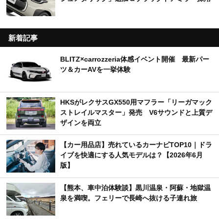
新着記事
BLITZ×carrozzeria体感イベント開催 最新パー
ツ＆カーAVを一挙体験
HKSがレクサスGX550用マフラー「リーガマック
ストレイルマスター」発売 V6サウンドと上質デ
ザインを両立
【カー用品店】売れているカーナビTOP10｜ドラ
イブを快適にする人気モデルは？【2026年6月
版】
【熊本、車中泊体験談】黒川温泉・阿蘇・地獄温
泉を満喫。フェリーで長崎へ抜ける子連れ旅