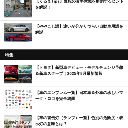
【くるまTips】運転の苦手意識を解消するヒント
を解説！
【ややこし語】違いが分かりづらい自動車用語を
解説
特集
【トヨタ】新型車デビュー・モデルチェンジ予想
＆新車スクープ｜2025年8月最新情報
【車のエンブレム一覧】日本車＆外車の珍しいマ
ーク・ロゴを完全網羅
【車の警告灯（ランプ）一覧】色別の危険度・表
示灯の意味とは？