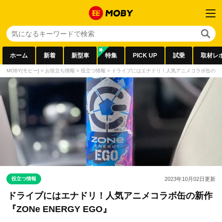
ホーム
新着
新型車
特集
PICK UP
試乗
取材レ
MOBY[モビー]
>
お役立ち情報
>
役立つ情報
>
ドライブにはエナドリ！人気アニメコラボ缶の新作『Z
役立つ情報
2023年10月02日
更新
ドライブにはエナドリ！人気アニメコラボ缶の新作
『ZONe ENERGY EGO』