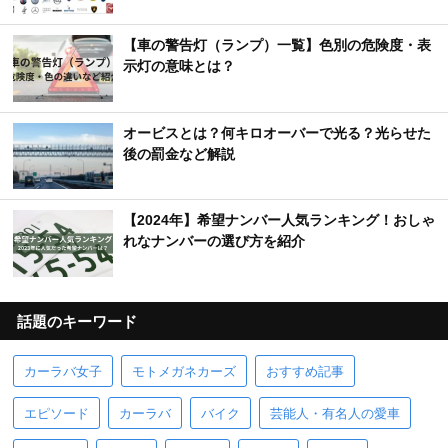
【車の警告灯（ランプ）一覧】色別の危険度・表
示灯の意味とは？
オービスとは？何キロオーバーで光る？光らせた
後の罰金など解説
【2024年】希望ナンバー人気ランキング！おしゃ
れなナンバーの選び方を紹介
話題のキーワード
カーラバ女子
モトメガネカーズ
おすすめ記事
エピソード
カーラバ
バイク
芸能人・有名人の愛車