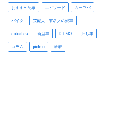
おすすめ記事
エピソード
カーラバ
バイク
芸能人・有名人の愛車
sotoshiru
新型車
DRIMO
推し車
コラム
pickup
新着