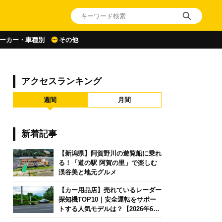
ーカー・車種別
その他
アクセスランキング
週間
月間
新着記事
【新潟県】阿賀野川の遊覧船に乗れ
る！「道の駅 阿賀の里」で楽しむ
渓谷美と地元グルメ
【カー用品店】売れているレーダー
探知機TOP10｜安全運転をサポー
トする人気モデルは？【2026年6月
版】