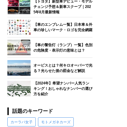
【トヨタ】新型車デビュー・モデル
チェンジ予想＆新車スクープ｜202
5年8月最新情報
【車のエンブレム一覧】日本車＆外
車の珍しいマーク・ロゴを完全網羅
【車の警告灯（ランプ）一覧】色別
の危険度・表示灯の意味とは？
オービスとは？何キロオーバーで光
る？光らせた後の罰金など解説
【2024年】希望ナンバー人気ラン
キング！おしゃれなナンバーの選び
方を紹介
話題のキーワード
カーラバ女子
モトメガネカーズ