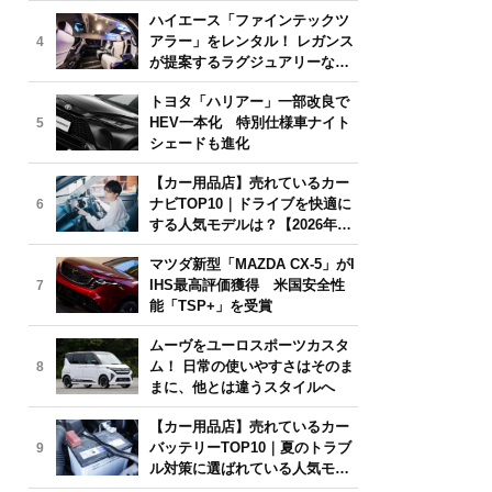
気モデルは？【2026年6月版】
ハイエース「ファインテックツ
アラー」をレンタル！ レガンス
4
が提案するラグジュアリーな移
動体験
トヨタ「ハリアー」一部改良で
HEV一本化 特別仕様車ナイト
5
シェードも進化
【カー用品店】売れているカー
ナビTOP10｜ドライブを快適に
6
する人気モデルは？【2026年6
月版】
マツダ新型「MAZDA CX-5」がI
IHS最高評価獲得 米国安全性
7
能「TSP+」を受賞
ムーヴをユーロスポーツカスタ
ム！ 日常の使いやすさはそのま
8
まに、他とは違うスタイルへ
【カー用品店】売れているカー
バッテリーTOP10｜夏のトラブ
9
ル対策に選ばれている人気モデ
ルは？【2026年6月版】