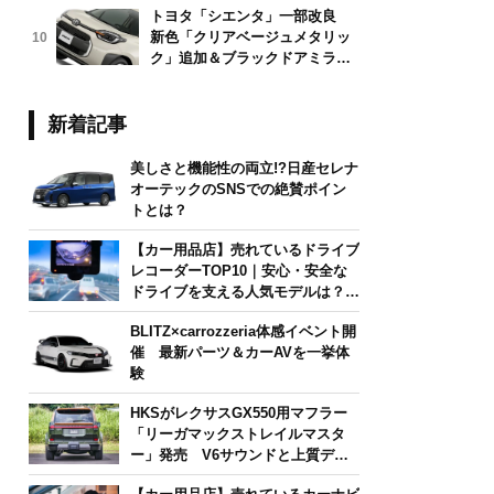
トヨタ「シエンタ」一部改良
新色「クリアベージュメタリッ
10
ク」追加＆ブラックドアミラー
採用
新着記事
美しさと機能性の両立!?日産セレナ
オーテックのSNSでの絶賛ポイン
トとは？
【カー用品店】売れているドライブ
レコーダーTOP10｜安心・安全な
ドライブを支える人気モデルは？
【2026年6月版】
BLITZ×carrozzeria体感イベント開
催 最新パーツ＆カーAVを一挙体
験
HKSがレクサスGX550用マフラー
「リーガマックストレイルマスタ
ー」発売 V6サウンドと上質デザ
インを両立