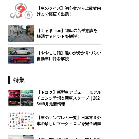
【車のクイズ】初心者から上級者向
けまで幅広く出題！
【くるまTips】運転の苦手意識を
解消するヒントを解説！
【ややこし語】違いが分かりづらい
自動車用語を解説
特集
【トヨタ】新型車デビュー・モデル
チェンジ予想＆新車スクープ｜202
5年8月最新情報
【車のエンブレム一覧】日本車＆外
車の珍しいマーク・ロゴを完全網羅