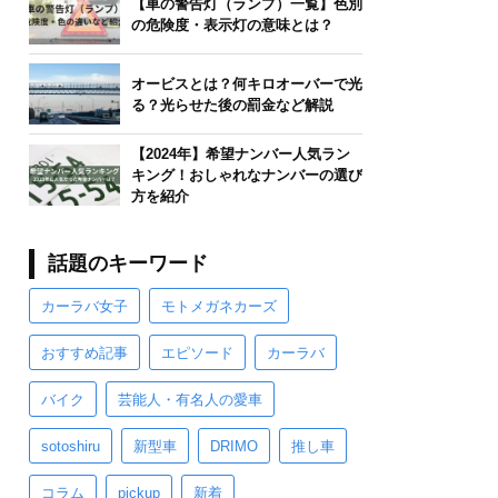
【車の警告灯（ランプ）一覧】色別
の危険度・表示灯の意味とは？
オービスとは？何キロオーバーで光
る？光らせた後の罰金など解説
【2024年】希望ナンバー人気ラン
キング！おしゃれなナンバーの選び
方を紹介
話題のキーワード
カーラバ女子
モトメガネカーズ
おすすめ記事
エピソード
カーラバ
バイク
芸能人・有名人の愛車
sotoshiru
新型車
DRIMO
推し車
コラム
pickup
新着