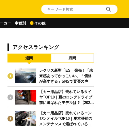
ーカー・車種別
その他
アクセスランキング
週間
月間
レクサス新型「ES」発売！「未
来感あってかっこいい」「価格
1
が高すぎる」SNSで賛否の声
【カー用品店】売れているタイ
ヤTOP10｜夏のロングドライブ
2
前に選ばれたモデルは？【2026
年6月版】
【カー用品店】売れているエン
ジンオイルTOP10｜夏本番前の
3
メンテナンスで選ばれている人