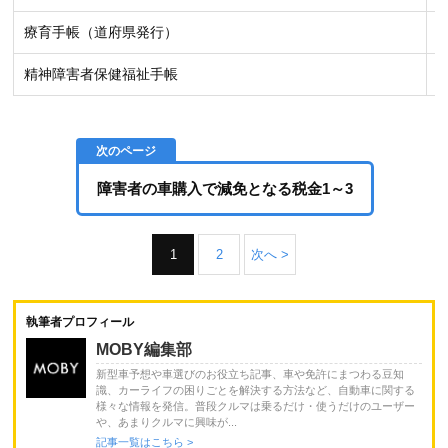
療育手帳（道府県発行）
精神障害者保健福祉手帳
障害者の車購入で減免となる税金1～3
1
2
次へ >
執筆者プロフィール
MOBY編集部
新型車予想や車選びのお役立ち記事、車や免許にまつわる豆知
識、カーライフの困りごとを解決する方法など、自動車に関する
様々な情報を発信。普段クルマは乗るだけ・使うだけのユーザー
や、あまりクルマに興味が...
記事一覧はこちら >