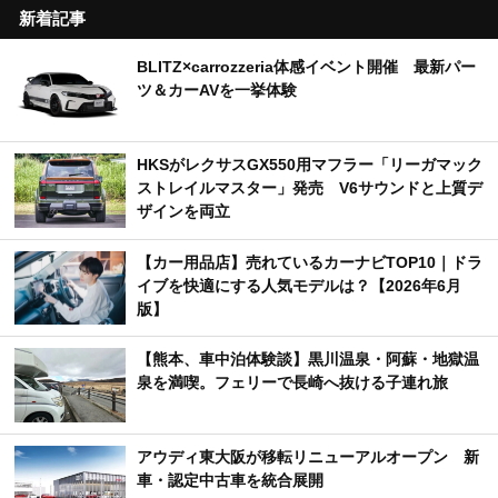
新着記事
BLITZ×carrozzeria体感イベント開催 最新パー
ツ＆カーAVを一挙体験
HKSがレクサスGX550用マフラー「リーガマック
ストレイルマスター」発売 V6サウンドと上質デ
ザインを両立
【カー用品店】売れているカーナビTOP10｜ドラ
イブを快適にする人気モデルは？【2026年6月
版】
【熊本、車中泊体験談】黒川温泉・阿蘇・地獄温
泉を満喫。フェリーで長崎へ抜ける子連れ旅
アウディ東大阪が移転リニューアルオープン 新
車・認定中古車を統合展開