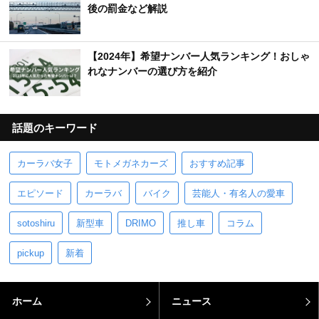
後の罰金など解説
【2024年】希望ナンバー人気ランキング！おしゃ
れなナンバーの選び方を紹介
話題のキーワード
カーラバ女子
モトメガネカーズ
おすすめ記事
エピソード
カーラバ
バイク
芸能人・有名人の愛車
sotoshiru
新型車
DRIMO
推し車
コラム
pickup
新着
ホーム
ニュース