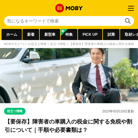
ホーム
新着
新型車
特集
PICK UP
試乗
取材レ
MOBY[モビー]
>
お役立ち情報
>
役立つ情報
>
【要保存】障害者の車購入の税金に関する免税や
役立つ情報
2023年03月10日
更新
【要保存】障害者の車購入の税金に関する免税や割
引について｜手順や必要書類は？