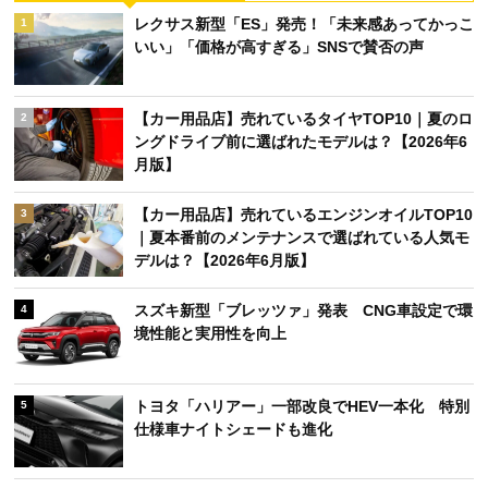
レクサス新型「ES」発売！「未来感あってかっこ
1
いい」「価格が高すぎる」SNSで賛否の声
【カー用品店】売れているタイヤTOP10｜夏のロ
2
ングドライブ前に選ばれたモデルは？【2026年6
月版】
【カー用品店】売れているエンジンオイルTOP10
3
｜夏本番前のメンテナンスで選ばれている人気モ
デルは？【2026年6月版】
スズキ新型「ブレッツァ」発表 CNG車設定で環
4
境性能と実用性を向上
トヨタ「ハリアー」一部改良でHEV一本化 特別
5
仕様車ナイトシェードも進化