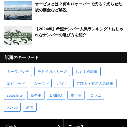
オービスとは？何キロオーバーで光る？光らせた
後の罰金など解説
【2024年】希望ナンバー人気ランキング！おしゃ
れなナンバーの選び方を紹介
話題のキーワード
カーラバ女子
モトメガネカーズ
おすすめ記事
エピソード
カーラバ
バイク
芸能人・有名人の愛車
sotoshiru
新型車
DRIMO
推し車
コラム
pickup
新着
ホーム
ニュース