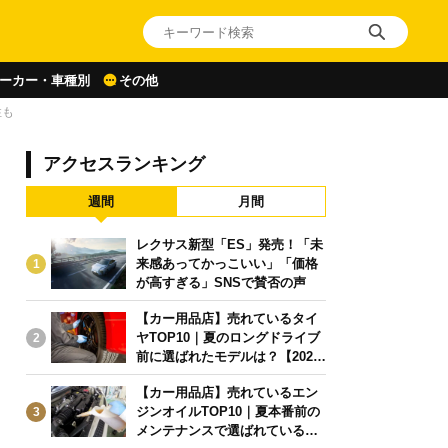
ーカー・車種別
その他
性も
アクセスランキング
週間
月間
レクサス新型「ES」発売！「未
来感あってかっこいい」「価格
1
が高すぎる」SNSで賛否の声
【カー用品店】売れているタイ
ヤTOP10｜夏のロングドライブ
2
前に選ばれたモデルは？【2026
年6月版】
【カー用品店】売れているエン
ジンオイルTOP10｜夏本番前の
3
メンテナンスで選ばれている人