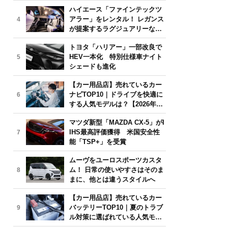
気モデルは？【2026年6月版】
ハイエース「ファインテックツ
アラー」をレンタル！ レガンス
4
が提案するラグジュアリーな移
動体験
トヨタ「ハリアー」一部改良で
HEV一本化 特別仕様車ナイト
5
シェードも進化
【カー用品店】売れているカー
ナビTOP10｜ドライブを快適に
6
する人気モデルは？【2026年6
月版】
マツダ新型「MAZDA CX-5」がI
IHS最高評価獲得 米国安全性
7
能「TSP+」を受賞
ムーヴをユーロスポーツカスタ
ム！ 日常の使いやすさはそのま
8
まに、他とは違うスタイルへ
【カー用品店】売れているカー
バッテリーTOP10｜夏のトラブ
9
ル対策に選ばれている人気モデ
ルは？【2026年6月版】