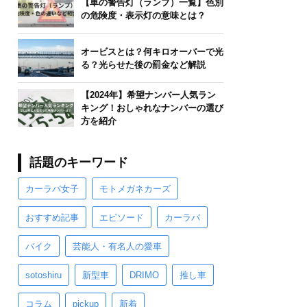
【車の警告灯（ランプ）一覧】色別
の危険度・表示灯の意味とは？
オービスとは？何キロオーバーで光
る？光らせた後の罰金など解説
【2024年】希望ナンバー人気ラン
キング！おしゃれなナンバーの選び
方を紹介
話題のキーワード
カーラバ女子
モトメガネカーズ
おすすめ記事
エピソード
カーラバ
バイク
芸能人・有名人の愛車
sotoshiru
新型車
DRIMO
推し車
コラム
pickup
新着