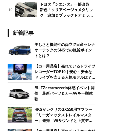
トヨタ「シエンタ」一部改良
新色「クリアベージュメタリッ
10
ク」追加＆ブラックドアミラー
採用
新着記事
美しさと機能性の両立!?日産セレナ
オーテックのSNSでの絶賛ポイン
トとは？
【カー用品店】売れているドライブ
レコーダーTOP10｜安心・安全な
ドライブを支える人気モデルは？
【2026年6月版】
BLITZ×carrozzeria体感イベント開
催 最新パーツ＆カーAVを一挙体
験
HKSがレクサスGX550用マフラー
「リーガマックストレイルマスタ
ー」発売 V6サウンドと上質デザ
インを両立