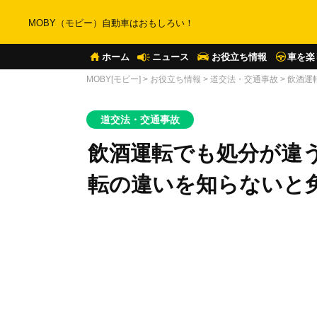
MOBY（モビー）自動車はおもしろい！
ホーム
ニュース
お役立ち情報
車を楽
MOBY[モビー]
>
お役立ち情報
>
道交法・交通事故
>
飲酒運
道交法・交通事故
飲酒運転でも処分が違
転の違いを知らないと