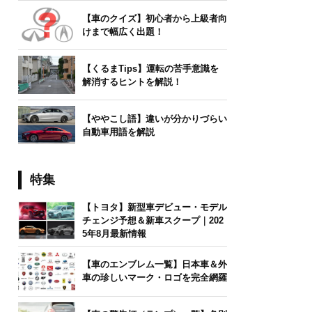
【車のクイズ】初心者から上級者向
けまで幅広く出題！
【くるまTips】運転の苦手意識を
解消するヒントを解説！
【ややこし語】違いが分かりづらい
自動車用語を解説
特集
【トヨタ】新型車デビュー・モデル
チェンジ予想＆新車スクープ｜202
5年8月最新情報
【車のエンブレム一覧】日本車＆外
車の珍しいマーク・ロゴを完全網羅