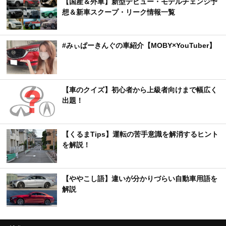
【国産＆外車】新型デビュー・モデルチェンジ予
想＆新車スクープ・リーク情報一覧
#みぃぱーきんぐの車紹介【MOBY×YouTuber】
【車のクイズ】初心者から上級者向けまで幅広く
出題！
【くるまTips】運転の苦手意識を解消するヒント
を解説！
【ややこし語】違いが分かりづらい自動車用語を
解説