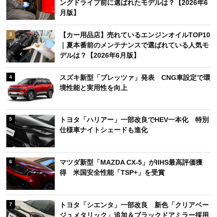
ングドライブ前に選ばれたモデルは？【2026年6
月版】
【カー用品店】売れているエンジンオイルTOP10
3
｜夏本番前のメンテナンスで選ばれている人気モ
デルは？【2026年6月版】
スズキ新型「ブレッツァ」発表 CNG車設定で環
4
境性能と実用性を向上
トヨタ「ハリアー」一部改良でHEV一本化 特別
5
仕様車ナイトシェードも進化
マツダ新型「MAZDA CX-5」がIIHS最高評価獲
6
得 米国安全性能「TSP+」を受賞
トヨタ「シエンタ」一部改良 新色「クリアベー
7
ジュメタリック」追加＆ブラックドアミラー採用