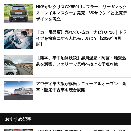
HKSがレクサスGX550用マフラー「リーガマック
ストレイルマスター」発売 V6サウンドと上質デ
ザインを両立
【カー用品店】売れているカーナビTOP10｜ドラ
イブを快適にする人気モデルは？【2026年6月
版】
【熊本、車中泊体験談】黒川温泉・阿蘇・地獄温
泉を満喫。フェリーで長崎へ抜ける子連れ旅
アウディ東大阪が移転リニューアルオープン 新
車・認定中古車を統合展開
おすすめ記事