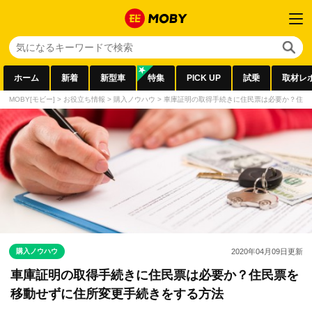
ホーム
新着
新型車
特集
PICK UP
試乗
取材レ
MOBY[モビー]
>
お役立ち情報
>
購入ノウハウ
>
車庫証明の取得手続きに住民票は必要か？住民
購入ノウハウ
2020年04月09日
更新
車庫証明の取得手続きに住民票は必要か？住民票を
移動せずに住所変更手続きをする方法