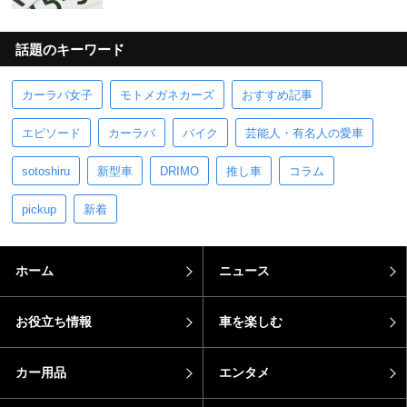
話題のキーワード
カーラバ女子
モトメガネカーズ
おすすめ記事
エピソード
カーラバ
バイク
芸能人・有名人の愛車
sotoshiru
新型車
DRIMO
推し車
コラム
pickup
新着
ホーム
ニュース
お役立ち情報
車を楽しむ
カー用品
エンタメ