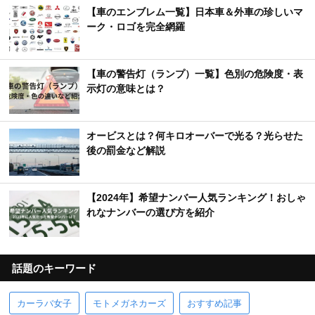
【車のエンブレム一覧】日本車＆外車の珍しいマ
ーク・ロゴを完全網羅
【車の警告灯（ランプ）一覧】色別の危険度・表
示灯の意味とは？
オービスとは？何キロオーバーで光る？光らせた
後の罰金など解説
【2024年】希望ナンバー人気ランキング！おしゃ
れなナンバーの選び方を紹介
話題のキーワード
カーラバ女子
モトメガネカーズ
おすすめ記事