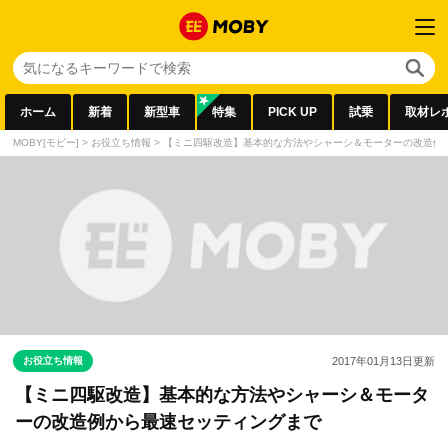
ホーム
新着
新型車
特集
PICK UP
試乗
取材レ
MOBY[モビー]
>
お役立ち情報
>
【ミニ四駆改造】基本的な方法やシャーシ＆モーターの改造例
お役立ち情報
2017年01月13日
更新
【ミニ四駆改造】基本的な方法やシャーシ＆モータ
ーの改造例から最速セッティングまで