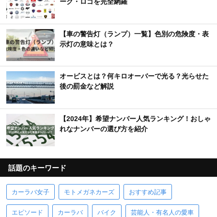
ーク・ロゴを完全網羅
【車の警告灯（ランプ）一覧】色別の危険度・表
示灯の意味とは？
オービスとは？何キロオーバーで光る？光らせた
後の罰金など解説
【2024年】希望ナンバー人気ランキング！おしゃ
れなナンバーの選び方を紹介
話題のキーワード
カーラバ女子
モトメガネカーズ
おすすめ記事
エピソード
カーラバ
バイク
芸能人・有名人の愛車