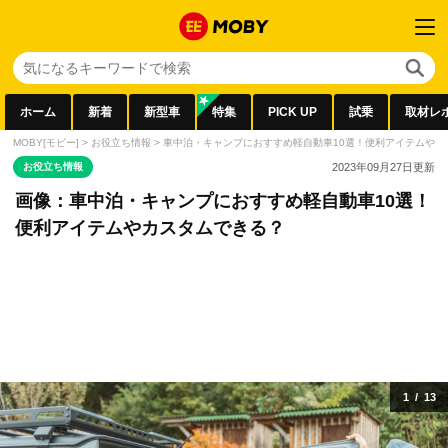
ホーム
新着
新型車
特集
PICK UP
試乗
取材レ
MOBY[モビー]
>
お役立ち情報
>
車中泊・キャンプにおすすめ軽自動車10選！便利アイテムやカ
お役立ち情報
2023年09月27日
更新
画像：車中泊・キャンプにおすすめ軽自動車10選！
便利アイテムやカスタムできる？
1
/
13