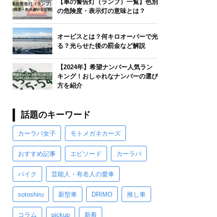
【車の警告灯（ランプ）一覧】色別
の危険度・表示灯の意味とは？
オービスとは？何キロオーバーで光
る？光らせた後の罰金など解説
【2024年】希望ナンバー人気ラン
キング！おしゃれなナンバーの選び
方を紹介
話題のキーワード
カーラバ女子
モトメガネカーズ
おすすめ記事
エピソード
カーラバ
バイク
芸能人・有名人の愛車
sotoshiru
新型車
DRIMO
推し車
コラム
pickup
新着