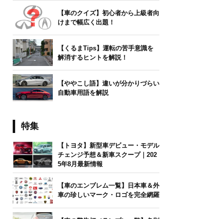
【車のクイズ】初心者から上級者向
けまで幅広く出題！
【くるまTips】運転の苦手意識を
解消するヒントを解説！
【ややこし語】違いが分かりづらい
自動車用語を解説
特集
【トヨタ】新型車デビュー・モデル
チェンジ予想＆新車スクープ｜202
5年8月最新情報
【車のエンブレム一覧】日本車＆外
車の珍しいマーク・ロゴを完全網羅