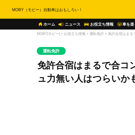
MOBY（モビー）自動車はおもしろい！
ホーム
ニュース
お役立ち情報
車を楽
MOBY[モビー]
>
お役立ち情報
>
運転免許
>
免許合宿はまる
運転免許
免許合宿はまるで合コ
ュ力無い人はつらいか