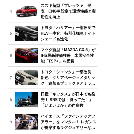
気モデルは？【2026年6月版】
スズキ新型「ブレッツァ」発
表 CNG車設定で環境性能と実
4
用性を向上
トヨタ「ハリアー」一部改良で
HEV一本化 特別仕様車ナイト
5
シェードも進化
マツダ新型「MAZDA CX-5」がI
IHS最高評価獲得 米国安全性
6
能「TSP+」を受賞
トヨタ「シエンタ」一部改良
新色「クリアベージュメタリッ
7
ク」追加＆ブラックドアミラー
採用
日産「キックス」が日本でも発
売！ SNSでは「待ってた！」
8
「いよいよか」の声多数
ハイエース「ファインテックツ
アラー」をレンタル！ レガンス
9
が提案するラグジュアリーな移
動体験