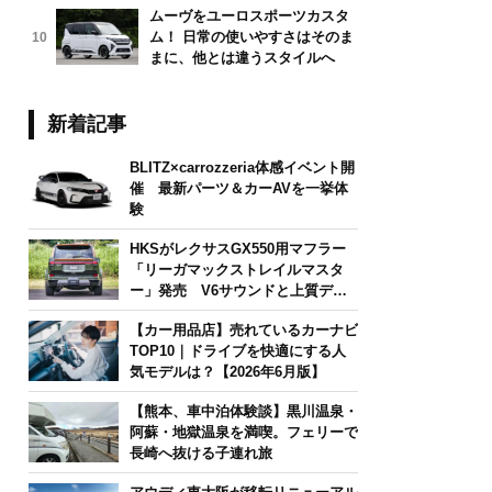
ムーヴをユーロスポーツカスタ
ム！ 日常の使いやすさはそのま
10
まに、他とは違うスタイルへ
新着記事
BLITZ×carrozzeria体感イベント開
催 最新パーツ＆カーAVを一挙体
験
HKSがレクサスGX550用マフラー
「リーガマックストレイルマスタ
ー」発売 V6サウンドと上質デザ
インを両立
【カー用品店】売れているカーナビ
TOP10｜ドライブを快適にする人
気モデルは？【2026年6月版】
【熊本、車中泊体験談】黒川温泉・
阿蘇・地獄温泉を満喫。フェリーで
長崎へ抜ける子連れ旅