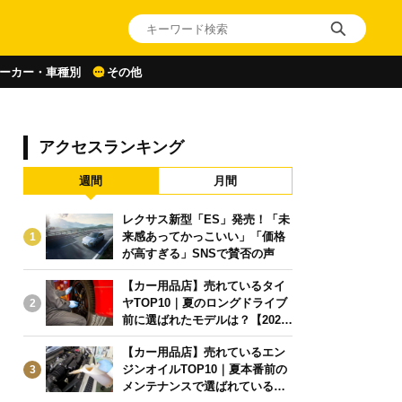
ーカー・車種別
その他
アクセスランキング
週間
月間
レクサス新型「ES」発売！「未
来感あってかっこいい」「価格
1
が高すぎる」SNSで賛否の声
【カー用品店】売れているタイ
ヤTOP10｜夏のロングドライブ
2
前に選ばれたモデルは？【2026
年6月版】
【カー用品店】売れているエン
ジンオイルTOP10｜夏本番前の
3
メンテナンスで選ばれている人