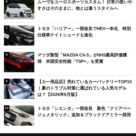
ムーヴをユーロスポーツカスタム！ 日常の使いや
6
すさはそのままに、他とは違うスタイルへ
トヨタ「ハリアー」一部改良でHEV一本化 特別
7
仕様車ナイトシェードも進化
マツダ新型「MAZDA CX-5」がIIHS最高評価獲
8
得 米国安全性能「TSP+」を受賞
【カー用品店】売れているカーバッテリーTOP10
9
｜夏のトラブル対策に選ばれている人気モデル
は？【2026年6月版】
トヨタ「シエンタ」一部改良 新色「クリアベー
10
ジュメタリック」追加＆ブラックドアミラー採用