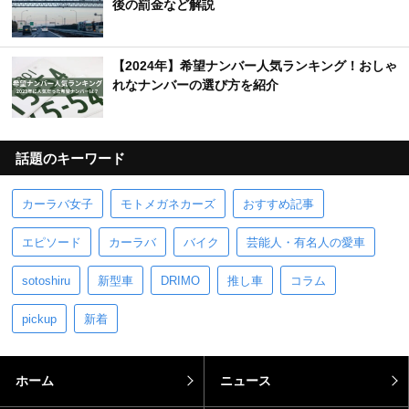
後の罰金など解説
【2024年】希望ナンバー人気ランキング！おしゃ
れなナンバーの選び方を紹介
話題のキーワード
カーラバ女子
モトメガネカーズ
おすすめ記事
エピソード
カーラバ
バイク
芸能人・有名人の愛車
sotoshiru
新型車
DRIMO
推し車
コラム
pickup
新着
ホーム
ニュース