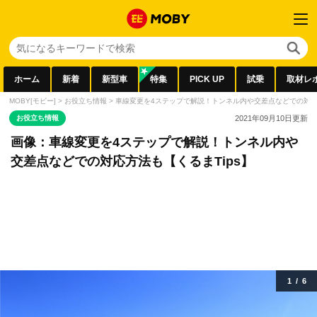
ホーム
新着
新型車
特集
PICK UP
試乗
取材レ
MOBY[モビー]
>
お役立ち情報
>
車線変更を4ステップで解説！トンネル内や交差点などでの対応方
お役立ち情報
2021年09月10日
更新
画像：車線変更を4ステップで解説！トンネル内や
交差点などでの対応方法も【くるまTips】
1
/
6