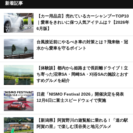
新着記事
【カー用品店】売れているカーシャンプーTOP10
｜愛車をきれいに保つ人気アイテムは？【2026年
6月版】
台風接近前にやるべき車の対策とは？飛来物・冠
水から愛車を守るポイント
【体験談】都内から姫路まで長距離ドライブ！立
ち寄った沼津SA・岡崎SA・刈谷SAの施設とおす
すめグルメを紹介
日産「NISMO Festival 2026」開催決定を発表
12月6日に富士スピードウェイで実施
【新潟県】阿賀野川の遊覧船に乗れる！「道の駅
阿賀の里」で楽しむ渓谷美と地元グルメ