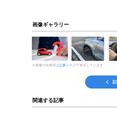
画像ギャラリー
※画像の出典等は
記事ページ
で表示しています
記
関連する記事