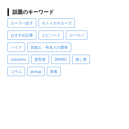
話題のキーワード
カーラバ女子
モトメガネカーズ
おすすめ記事
エピソード
カーラバ
バイク
芸能人・有名人の愛車
sotoshiru
新型車
DRIMO
推し車
コラム
pickup
新着