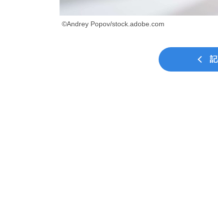
©Andrey Popov/stock.adobe.com
記