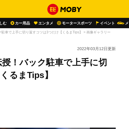
しむ
カー用品
エンタメ
モータースポーツ
イベント
メ
駐車で上手に切り返すコツは3つだけ【くるまTips】
>
画像ギャラリー
2022年03月12日
更新
伝授！バック駐車で上手に切
るまTips】