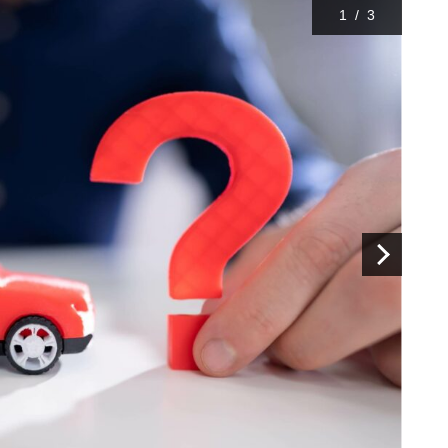
1
/
3