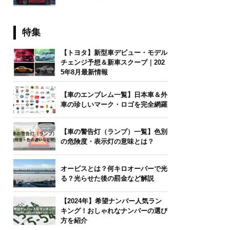
特集
【トヨタ】新型車デビュー・モデル
チェンジ予想＆新車スクープ｜202
5年8月最新情報
【車のエンブレム一覧】日本車＆外
車の珍しいマーク・ロゴを完全網羅
【車の警告灯（ランプ）一覧】色別
の危険度・表示灯の意味とは？
オービスとは？何キロオーバーで光
る？光らせた後の罰金など解説
【2024年】希望ナンバー人気ラン
キング！おしゃれなナンバーの選び
方を紹介