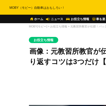
MOBY（モビー）自動車はおもしろい！
ホーム
ニュース
お役立ち情報
車を楽
MOBY[モビー]
>
お役立ち情報
>
元教習所教官が伝授！バック
お役立ち情報
画像：元教習所教官が
り返すコツは3つだけ【く