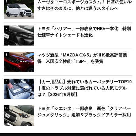
ムーヴをユーロスポーツカスタム！ 日常の使いや
6
すさはそのままに、他とは違うスタイルへ
トヨタ「ハリアー」一部改良でHEV一本化 特別
7
仕様車ナイトシェードも進化
マツダ新型「MAZDA CX-5」がIIHS最高評価獲
8
得 米国安全性能「TSP+」を受賞
【カー用品店】売れているカーバッテリーTOP10
9
｜夏のトラブル対策に選ばれている人気モデル
は？【2026年6月版】
トヨタ「シエンタ」一部改良 新色「クリアベー
10
ジュメタリック」追加＆ブラックドアミラー採用