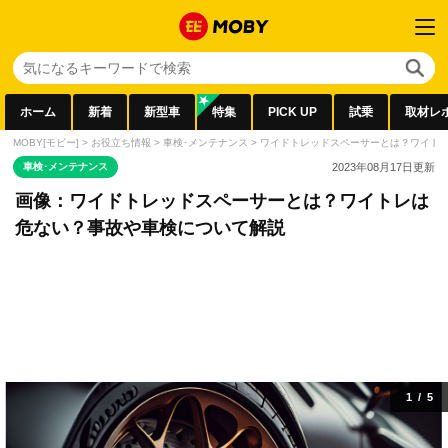
ホーム
新着
新型車
特集
PICK UP
試乗
取材レ
MOBY[モビー]
>
お役立ち情報
>
車検･メンテナンス
>
ワイドトレッドスペーサーとは？ワイト
車検･メンテナンス
2023年08月17日
更新
画像：ワイドトレッドスペーサーとは？ワイトレは
危ない？事故や車検について解説
1
/
5