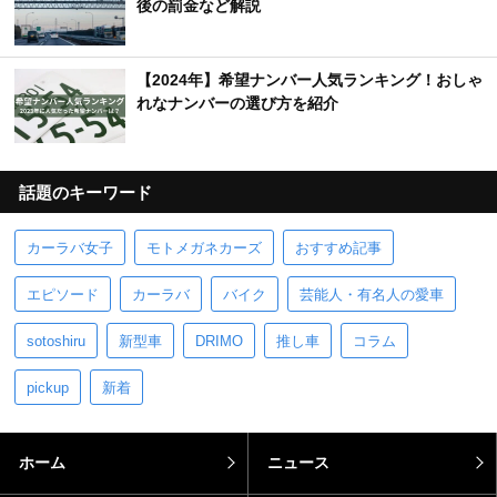
後の罰金など解説
【2024年】希望ナンバー人気ランキング！おしゃ
れなナンバーの選び方を紹介
話題のキーワード
カーラバ女子
モトメガネカーズ
おすすめ記事
エピソード
カーラバ
バイク
芸能人・有名人の愛車
sotoshiru
新型車
DRIMO
推し車
コラム
pickup
新着
ホーム
ニュース