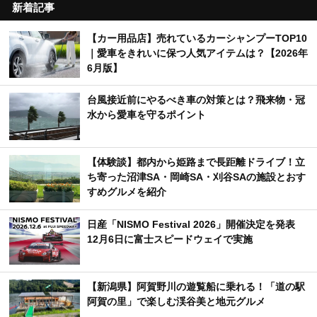
新着記事
【カー用品店】売れているカーシャンプーTOP10
｜愛車をきれいに保つ人気アイテムは？【2026年
6月版】
台風接近前にやるべき車の対策とは？飛来物・冠
水から愛車を守るポイント
【体験談】都内から姫路まで長距離ドライブ！立
ち寄った沼津SA・岡崎SA・刈谷SAの施設とおす
すめグルメを紹介
日産「NISMO Festival 2026」開催決定を発表
12月6日に富士スピードウェイで実施
【新潟県】阿賀野川の遊覧船に乗れる！「道の駅
阿賀の里」で楽しむ渓谷美と地元グルメ