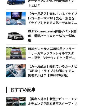
オーテックのSNSでの絶賛ポイン
トとは？
【カー用品店】売れているドライブ
レコーダーTOP10｜安心・安全な
ドライブを支える人気モデルは？
【2026年6月版】
BLITZ×carrozzeria体感イベント開
催 最新パーツ＆カーAVを一挙体
験
HKSがレクサスGX550用マフラー
「リーガマックストレイルマスタ
ー」発売 V6サウンドと上質デザ
インを両立
【カー用品店】売れているカーナビ
TOP10｜ドライブを快適にする人
気モデルは？【2026年6月版】
おすすめ記事
【国産＆外車】新型デビュー・モデ
ルチェンジ予想＆新車スクープ・リ