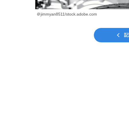
＠jimmyan8511/stock.adobe.com
記