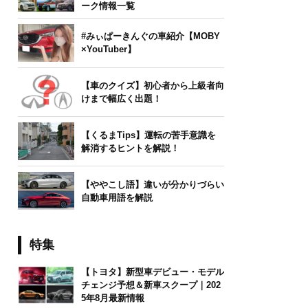
ーク情報一覧
#みぃぱーきんぐの車紹介【MOBY
×YouTuber】
【車のクイズ】初心者から上級者向
けまで幅広く出題！
【くるまTips】運転の苦手意識を
解消するヒントを解説！
【ややこし語】違いが分かりづらい
自動車用語を解説
特集
【トヨタ】新型車デビュー・モデル
チェンジ予想＆新車スクープ｜202
5年8月最新情報