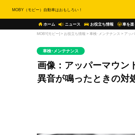
MOBY（モビー）自動車はおもしろい！
ホーム
ニュース
お役立ち情報
車を楽
MOBY[モビー]
>
お役立ち情報
>
車検･メンテナンス
>
アッパ
車検･メンテナンス
画像：アッパーマウン
異音が鳴ったときの対