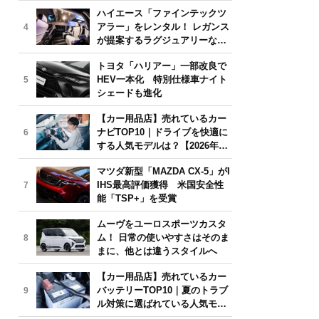
気モデルは？【2026年6月版】
ハイエース「ファインテックツ
アラー」をレンタル！ レガンス
4
が提案するラグジュアリーな移
動体験
トヨタ「ハリアー」一部改良で
HEV一本化 特別仕様車ナイト
5
シェードも進化
【カー用品店】売れているカー
ナビTOP10｜ドライブを快適に
6
する人気モデルは？【2026年6
月版】
マツダ新型「MAZDA CX-5」がI
IHS最高評価獲得 米国安全性
7
能「TSP+」を受賞
ムーヴをユーロスポーツカスタ
ム！ 日常の使いやすさはそのま
8
まに、他とは違うスタイルへ
【カー用品店】売れているカー
バッテリーTOP10｜夏のトラブ
9
ル対策に選ばれている人気モデ
ルは？【2026年6月版】