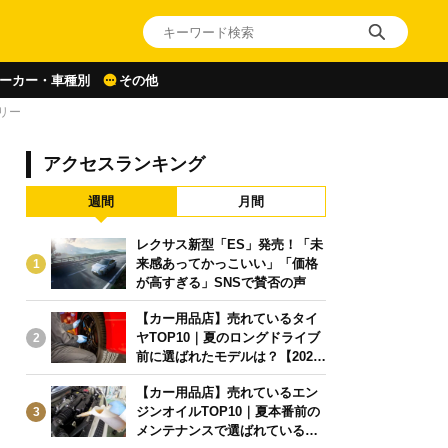
ーカー・車種別
その他
リー
アクセスランキング
週間
月間
レクサス新型「ES」発売！「未
来感あってかっこいい」「価格
1
が高すぎる」SNSで賛否の声
【カー用品店】売れているタイ
ヤTOP10｜夏のロングドライブ
2
前に選ばれたモデルは？【2026
年6月版】
【カー用品店】売れているエン
ジンオイルTOP10｜夏本番前の
3
メンテナンスで選ばれている人