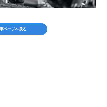
＠Svit
事ページへ戻る