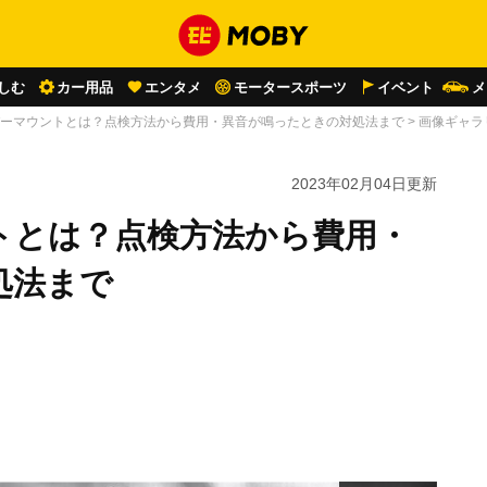
しむ
カー用品
エンタメ
モータースポーツ
イベント
メ
ーマウントとは？点検方法から費用・異音が鳴ったときの対処法まで
>
画像ギャラ
2023年02月04日
更新
トとは？点検方法から費用・
処法まで