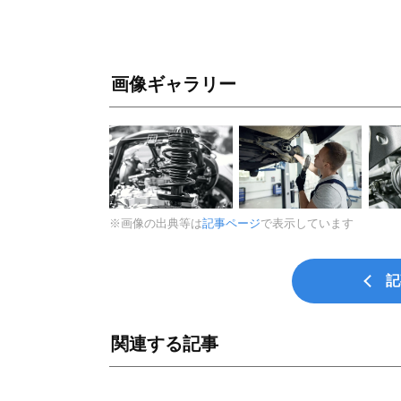
画像ギャラリー
※画像の出典等は
記事ページ
で表示しています
記
関連する記事