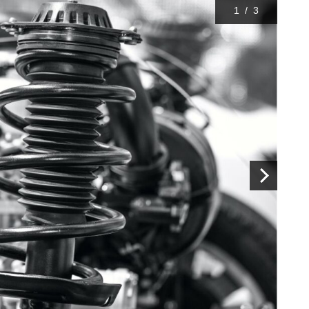
1
/
3