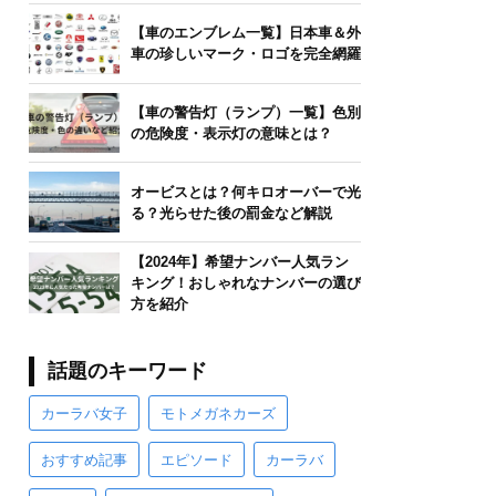
【車のエンブレム一覧】日本車＆外
車の珍しいマーク・ロゴを完全網羅
【車の警告灯（ランプ）一覧】色別
の危険度・表示灯の意味とは？
オービスとは？何キロオーバーで光
る？光らせた後の罰金など解説
【2024年】希望ナンバー人気ラン
キング！おしゃれなナンバーの選び
方を紹介
話題のキーワード
カーラバ女子
モトメガネカーズ
おすすめ記事
エピソード
カーラバ