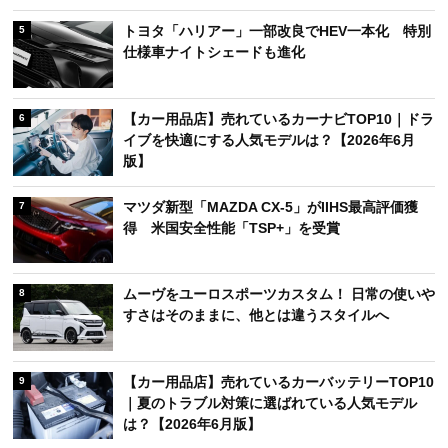
トヨタ「ハリアー」一部改良でHEV一本化 特別
5
仕様車ナイトシェードも進化
【カー用品店】売れているカーナビTOP10｜ドラ
6
イブを快適にする人気モデルは？【2026年6月
版】
マツダ新型「MAZDA CX-5」がIIHS最高評価獲
7
得 米国安全性能「TSP+」を受賞
ムーヴをユーロスポーツカスタム！ 日常の使いや
8
すさはそのままに、他とは違うスタイルへ
【カー用品店】売れているカーバッテリーTOP10
9
｜夏のトラブル対策に選ばれている人気モデル
は？【2026年6月版】