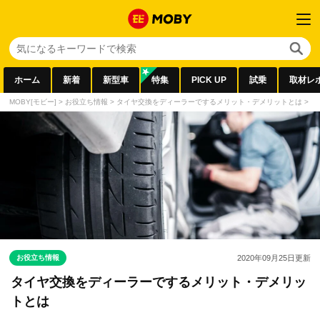
ホーム
新着
新型車
特集
PICK UP
試乗
取材レ
MOBY[モビー]
>
お役立ち情報
>
タイヤ交換をディーラーでするメリット・デメリットとは
>
ペ
お役立ち情報
2020年09月25日
更新
タイヤ交換をディーラーでするメリット・デメリッ
トとは