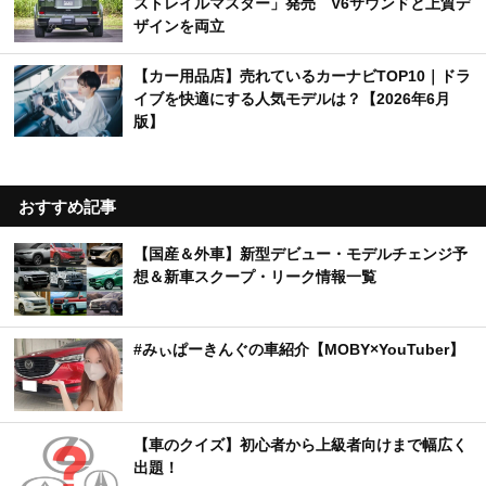
ストレイルマスター」発売 V6サウンドと上質デ
ザインを両立
【カー用品店】売れているカーナビTOP10｜ドラ
イブを快適にする人気モデルは？【2026年6月
版】
おすすめ記事
【国産＆外車】新型デビュー・モデルチェンジ予
想＆新車スクープ・リーク情報一覧
#みぃぱーきんぐの車紹介【MOBY×YouTuber】
【車のクイズ】初心者から上級者向けまで幅広く
出題！