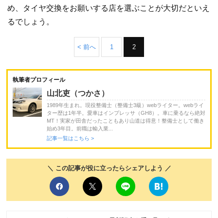
め、タイヤ交換をお願いする店を選ぶことが大切だといえ
るでしょう。
< 前へ
1
2
執筆者プロフィール
山北吏（つかさ）
1989年生まれ。現役整備士（整備士3級）webライター。webライ
ター歴は1年半。愛車はインプレッサ（GH8）。車に乗るなら絶対
MT！実家が田舎だったこともあり山道は得意！整備士として働き
始め3年目。前職は輸入業...
記事一覧はこちら >
＼ この記事が役に立ったらシェアしよう ／