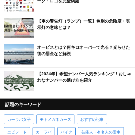
ーク・ロゴを完全網羅
【車の警告灯（ランプ）一覧】色別の危険度・表
示灯の意味とは？
オービスとは？何キロオーバーで光る？光らせた
後の罰金など解説
【2024年】希望ナンバー人気ランキング！おしゃ
れなナンバーの選び方を紹介
話題のキーワード
カーラバ女子
モトメガネカーズ
おすすめ記事
エピソード
カーラバ
バイク
芸能人・有名人の愛車