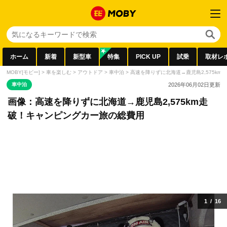
ホーム
新着
新型車
特集
PICK UP
試乗
取材レ
MOBY[モビー]
>
車を楽しむ
>
アウトドア
>
車中泊
>
高速を降りずに北海道→鹿児島2,575k
車中泊
2026年06月02日
更新
画像：高速を降りずに北海道→鹿児島2,575km走
破！キャンピングカー旅の総費用
1
/
16