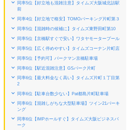
同率5位【好立地も混雑注意】タイムズ大阪城北詰駅
前
同率4位【好立地で格安】TOMOパーキング片町第３
同率5位【混雑時の候補に】タイムズ東野田町第10
同率5位【京橋駅すぐで安い】ワタヤモータープール
同率5位【広く停めやすい】タイムズコーナン片町店
同率5位【予約可】パークマン京橋駐車場
同率6位【駅近混雑注意】GSパーク片町
同率6位【最大料金なく高い】タイムズ片町１丁目第
2
同率6位【駐車台数少ない】Pat都島片町駐車場
同率6位【混雑しがちな大型駐車場】ツイン21パーキ
ング
同率6位【IMPホールすぐ】タイムズ大阪ビジネスパ
ーク