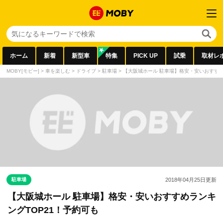
ホーム
新着
新型車
特集
PICK UP
試乗
取材レ
MOBY[モビー]
>
車を楽しむ
>
ドライブ
>
駐車場
>
【大阪城ホール 駐車場】格安・安いおすすめ
駐車場
2018年04月25日
更新
【大阪城ホール 駐車場】格安・安いおすすめランキ
ングTOP21！予約可も