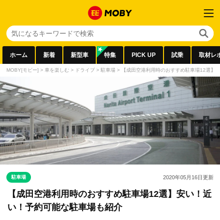
ホーム
新着
新型車
特集
PICK UP
試乗
取材レ
MOBY[モビー]
>
車を楽しむ
>
ドライブ
>
駐車場
>
【成田空港利用時のおすすめ駐車場12選】
駐車場
2020年05月16日
更新
【成田空港利用時のおすすめ駐車場12選】安い！近
い！予約可能な駐車場も紹介