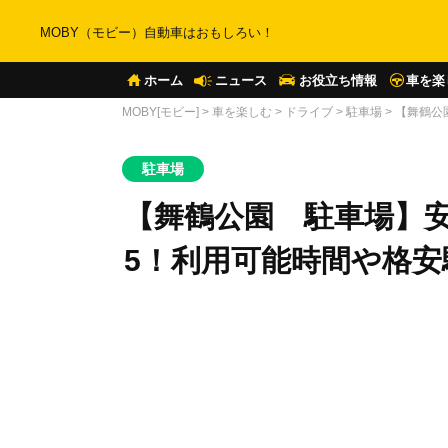
MOBY（モビー）自動車はおもしろい！
ホーム
ニュース
お役立ち情報
車を楽
MOBY[モビー]
>
車を楽しむ
>
ドライブ
>
駐車場
>
【舞鶴公
駐車場
【舞鶴公園 駐車場】安
5！利用可能時間や格安