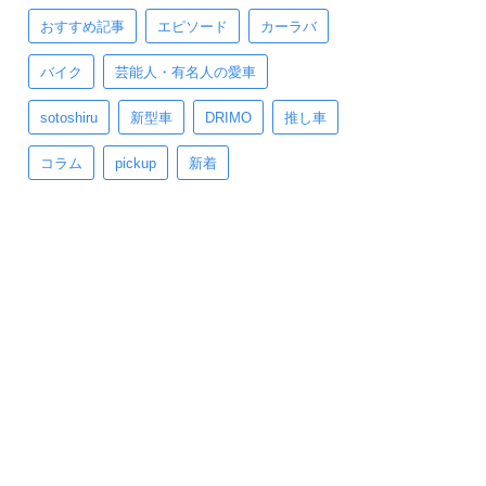
おすすめ記事
エピソード
カーラバ
バイク
芸能人・有名人の愛車
sotoshiru
新型車
DRIMO
推し車
コラム
pickup
新着