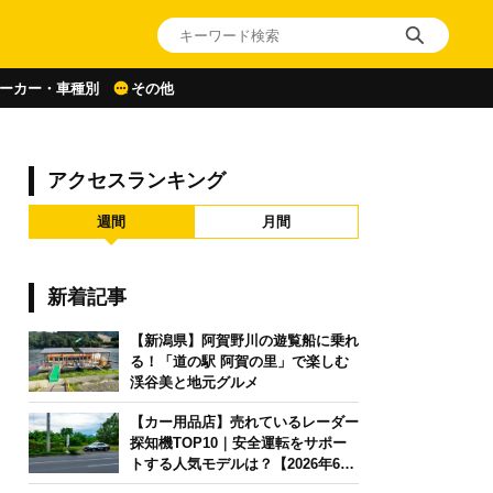
ーカー・車種別
その他
アクセスランキング
週間
月間
新着記事
【新潟県】阿賀野川の遊覧船に乗れ
る！「道の駅 阿賀の里」で楽しむ
渓谷美と地元グルメ
【カー用品店】売れているレーダー
探知機TOP10｜安全運転をサポー
トする人気モデルは？【2026年6月
版】