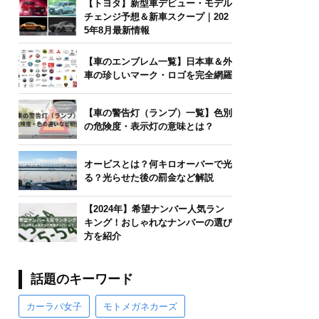
【トヨタ】新型車デビュー・モデル
チェンジ予想＆新車スクープ｜202
5年8月最新情報
【車のエンブレム一覧】日本車＆外
車の珍しいマーク・ロゴを完全網羅
【車の警告灯（ランプ）一覧】色別
の危険度・表示灯の意味とは？
オービスとは？何キロオーバーで光
る？光らせた後の罰金など解説
【2024年】希望ナンバー人気ラン
キング！おしゃれなナンバーの選び
方を紹介
話題のキーワード
カーラバ女子
モトメガネカーズ