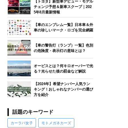
【トヨタ】新型車デビュー・モデル
チェンジ予想＆新車スクープ｜202
5年8月最新情報
【車のエンブレム一覧】日本車＆外
車の珍しいマーク・ロゴを完全網羅
【車の警告灯（ランプ）一覧】色別
の危険度・表示灯の意味とは？
オービスとは？何キロオーバーで光
る？光らせた後の罰金など解説
【2024年】希望ナンバー人気ラン
キング！おしゃれなナンバーの選び
方を紹介
話題のキーワード
カーラバ女子
モトメガネカーズ