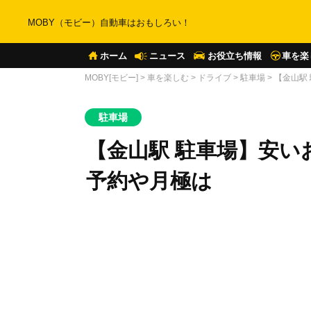
MOBY（モビー）自動車はおもしろい！
ホーム
ニュース
お役立ち情報
車を楽
MOBY[モビー]
>
車を楽しむ
>
ドライブ
>
駐車場
>
【金山駅
駐車場
【金山駅 駐車場】安い
予約や月極は