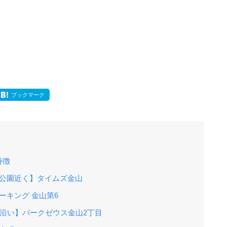
ブックマーク
特徴
場公園近く】タイムズ金山
ーキング 金山第6
線沿い】パークゼウス金山2丁目