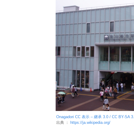
Onagadori
CC 表示 – 継承 3.0 / CC BY-SA 3
出典 ：
https://ja.wikipedia.org/