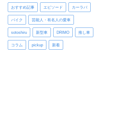
おすすめ記事
エピソード
カーラバ
バイク
芸能人・有名人の愛車
sotoshiru
新型車
DRIMO
推し車
コラム
pickup
新着