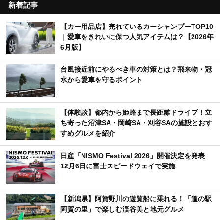
新着記事
【カー用品店】売れているカーシャンプーTOP10
｜愛車をきれいに保つ人気アイテムは？【2026年
6月版】
台風接近前にやるべき車の対策とは？飛来物・冠
水から愛車を守るポイント
【体験談】都内から姫路まで長距離ドライブ！立
ち寄った沼津SA・岡崎SA・刈谷SAの施設とおす
すめグルメを紹介
日産「NISMO Festival 2026」開催決定を発表
12月6日に富士スピードウェイで実施
【新潟県】阿賀野川の遊覧船に乗れる！「道の駅
阿賀の里」で楽しむ渓谷美と地元グルメ