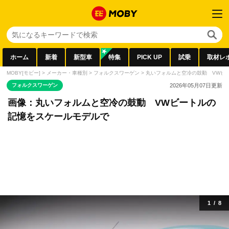
ホーム
新着
新型車
特集
PICK UP
試乗
取材レ
MOBY[モビー]
>
メーカー・車種別
>
フォルクスワーゲン
>
丸いフォルムと空冷の鼓動 VWビ
フォルクスワーゲン
2026年05月07日
更新
画像：丸いフォルムと空冷の鼓動 VWビートルの
記憶をスケールモデルで
1
/
8