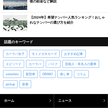
後の罰金など解説
【2024年】希望ナンバー人気ランキング！おしゃ
れなナンバーの選び方を紹介
話題のキーワード
カーラバ女子
モトメガネカーズ
おすすめ記事
エピソード
カーラバ
バイク
芸能人・有名人の愛車
sotoshiru
新型車
DRIMO
推し車
コラム
pickup
新着
ホーム
ニュース