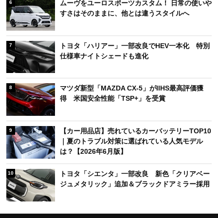
ムーヴをユーロスポーツカスタム！ 日常の使いや
6
すさはそのままに、他とは違うスタイルへ
トヨタ「ハリアー」一部改良でHEV一本化 特別
7
仕様車ナイトシェードも進化
マツダ新型「MAZDA CX-5」がIIHS最高評価獲
8
得 米国安全性能「TSP+」を受賞
【カー用品店】売れているカーバッテリーTOP10
9
｜夏のトラブル対策に選ばれている人気モデル
は？【2026年6月版】
トヨタ「シエンタ」一部改良 新色「クリアベー
10
ジュメタリック」追加＆ブラックドアミラー採用