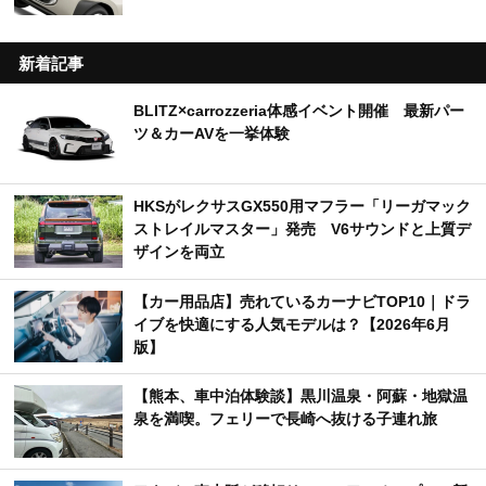
新着記事
BLITZ×carrozzeria体感イベント開催 最新パー
ツ＆カーAVを一挙体験
HKSがレクサスGX550用マフラー「リーガマック
ストレイルマスター」発売 V6サウンドと上質デ
ザインを両立
【カー用品店】売れているカーナビTOP10｜ドラ
イブを快適にする人気モデルは？【2026年6月
版】
【熊本、車中泊体験談】黒川温泉・阿蘇・地獄温
泉を満喫。フェリーで長崎へ抜ける子連れ旅