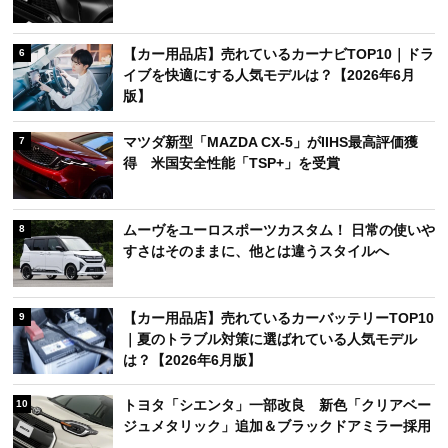
【カー用品店】売れているカーナビTOP10｜ドラ
6
イブを快適にする人気モデルは？【2026年6月
版】
マツダ新型「MAZDA CX-5」がIIHS最高評価獲
7
得 米国安全性能「TSP+」を受賞
ムーヴをユーロスポーツカスタム！ 日常の使いや
8
すさはそのままに、他とは違うスタイルへ
【カー用品店】売れているカーバッテリーTOP10
9
｜夏のトラブル対策に選ばれている人気モデル
は？【2026年6月版】
トヨタ「シエンタ」一部改良 新色「クリアベー
10
ジュメタリック」追加＆ブラックドアミラー採用