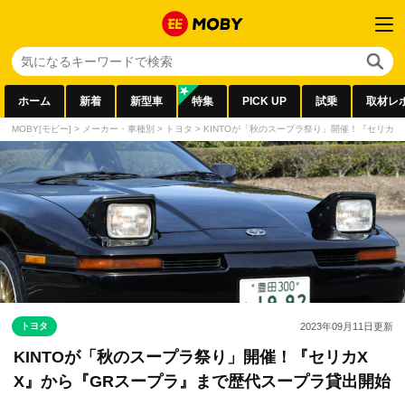
ホーム
新着
新型車
特集
PICK UP
試乗
取材レ
MOBY[モビー]
>
メーカー・車種別
>
トヨタ
>
KINTOが「秋のスープラ祭り」開催！『セリカ
トヨタ
2023年09月11日
更新
KINTOが「秋のスープラ祭り」開催！『セリカX
X』から『GRスープラ』まで歴代スープラ貸出開始