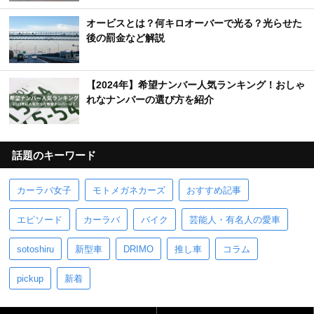
オービスとは？何キロオーバーで光る？光らせた
後の罰金など解説
【2024年】希望ナンバー人気ランキング！おしゃ
れなナンバーの選び方を紹介
話題のキーワード
カーラバ女子
モトメガネカーズ
おすすめ記事
エピソード
カーラバ
バイク
芸能人・有名人の愛車
sotoshiru
新型車
DRIMO
推し車
コラム
pickup
新着