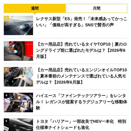
週間
月間
レクサス新型「ES」発売！「未来感あってかっこ
1
いい」「価格が高すぎる」SNSで賛否の声
【カー用品店】売れているタイヤTOP10｜夏のロ
2
ングドライブ前に選ばれたモデルは？【2026年6
月版】
【カー用品店】売れているエンジンオイルTOP10
3
｜夏本番前のメンテナンスで選ばれている人気モ
デルは？【2026年6月版】
ハイエース「ファインテックツアラー」をレンタ
4
ル！ レガンスが提案するラグジュアリーな移動体
験
トヨタ「ハリアー」一部改良でHEV一本化 特別
5
仕様車ナイトシェードも進化