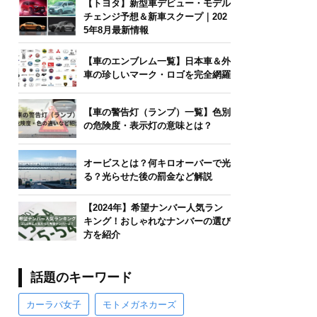
【トヨタ】新型車デビュー・モデル
チェンジ予想＆新車スクープ｜202
5年8月最新情報
【車のエンブレム一覧】日本車＆外
車の珍しいマーク・ロゴを完全網羅
【車の警告灯（ランプ）一覧】色別
の危険度・表示灯の意味とは？
オービスとは？何キロオーバーで光
る？光らせた後の罰金など解説
【2024年】希望ナンバー人気ラン
キング！おしゃれなナンバーの選び
方を紹介
話題のキーワード
カーラバ女子
モトメガネカーズ