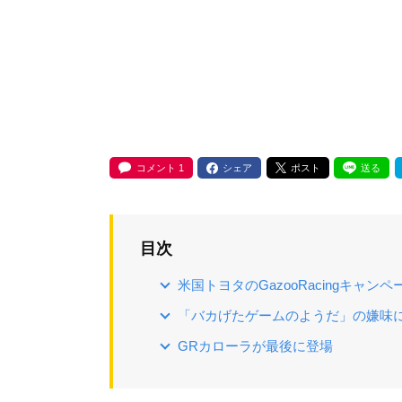
コメント
1
シェア
ポスト
送る
目次
米国トヨタのGazooRacingキャン
「バカげたゲームのようだ」の嫌味
GRカローラが最後に登場