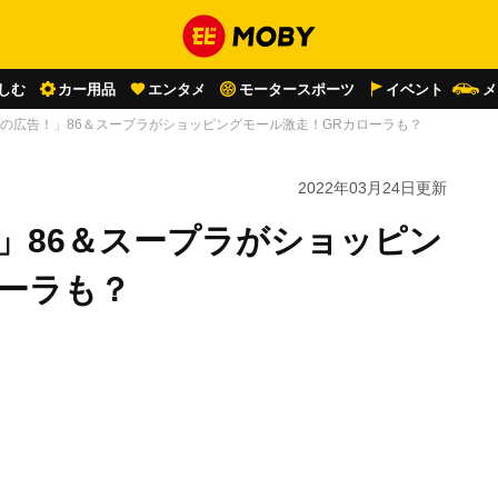
しむ
カー用品
エンタメ
モータースポーツ
イベント
メ
流の広告！」86＆スープラがショッピングモール激走！GRカローラも？
2022年03月24日
更新
」86＆スープラがショッピン
ローラも？