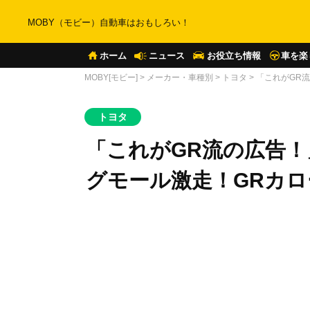
MOBY（モビー）自動車はおもしろい！
ホーム
ニュース
お役立ち情報
車を楽
MOBY[モビー]
>
メーカー・車種別
>
トヨタ
>
「これがGR
トヨタ
「これがGR流の広告！
グモール激走！GRカ