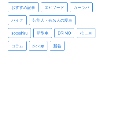
おすすめ記事
エピソード
カーラバ
バイク
芸能人・有名人の愛車
sotoshiru
新型車
DRIMO
推し車
コラム
pickup
新着