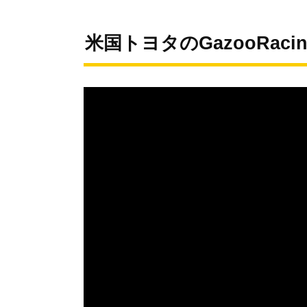
米国トヨタのGazooRac