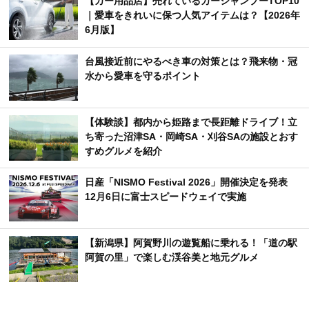
【カー用品店】売れているカーシャンプーTOP10
｜愛車をきれいに保つ人気アイテムは？【2026年
6月版】
台風接近前にやるべき車の対策とは？飛来物・冠
水から愛車を守るポイント
【体験談】都内から姫路まで長距離ドライブ！立
ち寄った沼津SA・岡崎SA・刈谷SAの施設とおす
すめグルメを紹介
日産「NISMO Festival 2026」開催決定を発表
12月6日に富士スピードウェイで実施
【新潟県】阿賀野川の遊覧船に乗れる！「道の駅
阿賀の里」で楽しむ渓谷美と地元グルメ