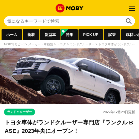
ホーム
新着
新型車
特集
PICK UP
試乗
取材レ
MOBY[モビー]
>
メーカー・車種別
>
トヨタ
>
ランドクルーザー
>
トヨタ車体がランドクルーザー
ランドクルーザー
2022年12月29日
更新
トヨタ車体がランドクルーザー専門店『ランクル B
ASE』2023年央にオープン！