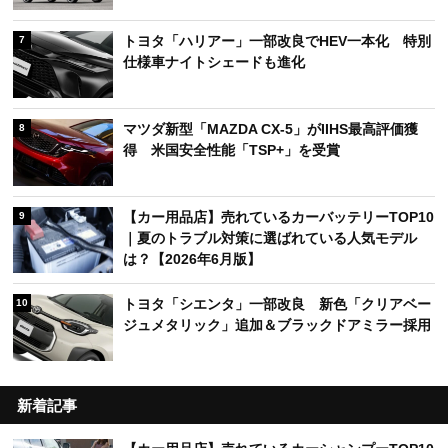
トヨタ「ハリアー」一部改良でHEV一本化 特別
7
仕様車ナイトシェードも進化
マツダ新型「MAZDA CX-5」がIIHS最高評価獲
8
得 米国安全性能「TSP+」を受賞
【カー用品店】売れているカーバッテリーTOP10
9
｜夏のトラブル対策に選ばれている人気モデル
は？【2026年6月版】
トヨタ「シエンタ」一部改良 新色「クリアベー
10
ジュメタリック」追加＆ブラックドアミラー採用
新着記事