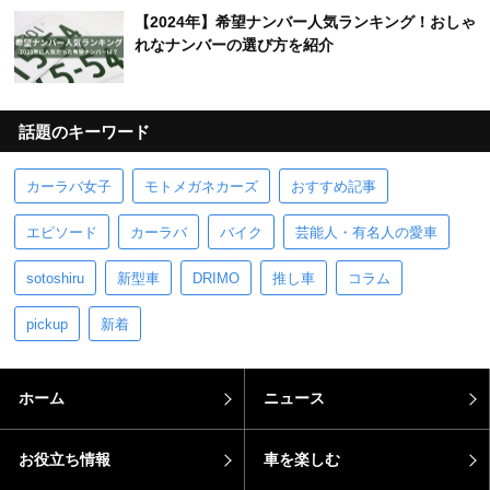
【2024年】希望ナンバー人気ランキング！おしゃ
れなナンバーの選び方を紹介
話題のキーワード
カーラバ女子
モトメガネカーズ
おすすめ記事
エピソード
カーラバ
バイク
芸能人・有名人の愛車
sotoshiru
新型車
DRIMO
推し車
コラム
pickup
新着
ホーム
ニュース
お役立ち情報
車を楽しむ