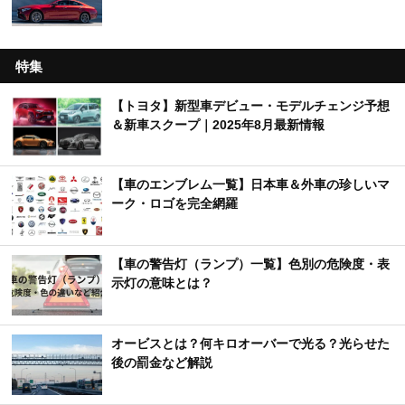
特集
【トヨタ】新型車デビュー・モデルチェンジ予想
＆新車スクープ｜2025年8月最新情報
【車のエンブレム一覧】日本車＆外車の珍しいマ
ーク・ロゴを完全網羅
【車の警告灯（ランプ）一覧】色別の危険度・表
示灯の意味とは？
オービスとは？何キロオーバーで光る？光らせた
後の罰金など解説